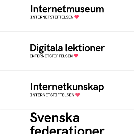
Ett digitalt museum som byggts, och kureras
av Internetstiftelsen
Digitala lektioner
Öppen digital lärresurs med färdiga lektioner
för alla stadier i grundskolan
Internetkunskap
Samlad kunskap som hjälper dig att bli en
säker och medveten internetanvändare
Svenska federationer
Grunden för medlemskap i en sektors- eller
kontextspecifik federation