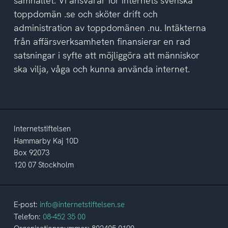
samhället. Vi ansvarar för internets svenska
toppdomän .se och sköter drift och
administration av toppdomänen .nu. Intäkterna
från affärsverksamheten finansierar en rad
satsningar i syfte att möjliggöra att människor
ska vilja, våga och kunna använda internet.
Internetstiftelsen
Hammarby Kaj 10D
Box 92073
120 07 Stockholm
E-post:
info@internetstiftelsen.se
Telefon:
08-452 35 00