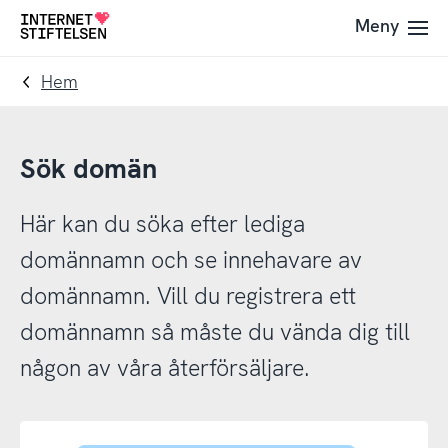
Till
Till
Meny
Till
navigering
innehåll
startsida
Hem
Sök domän
Här kan du söka efter lediga
domännamn och se innehavare av
domännamn. Vill du registrera ett
domännamn så måste du vända dig till
någon av våra återförsäljare.