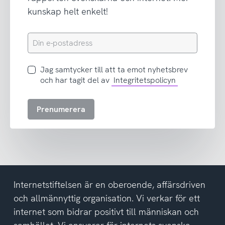
kunskap helt enkelt!
Din
e-
postadress
Jag
Jag samtycker till att ta emot nyhetsbrev
samtycker
och har tagit del av
Integritetspolicyn
till
att
Prenumerera
ta
emot
nyhetsbrev
och
har
tagit
del
Internetstiftelsen är en oberoende, affärsdriven
av
och allmännyttig organisation. Vi verkar för ett
integritetspolicyn
internet som bidrar positivt till människan och