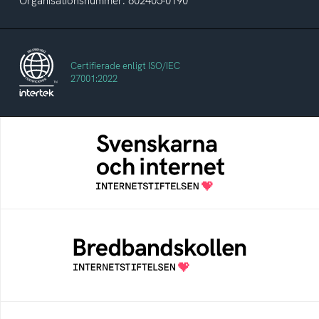
Organisationsnummer: 802405-0190
Certifierade enligt ISO/IEC
27001:2022
Svenskarna och internet
En årlig studie av svenska folkets
internetvanor
Bredbandskollen
Bredbandskollen är ett oberoende
konsumentverktyg som drivs av
Internetstiftelsen
Internetmuseum