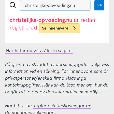
Sök
Sök
en
.se-
eller
christelijke-opvoeding.nu
är redan
.nu-
registrerad
Se innehavare
domän
Här hittar du våra återförsäljare
.
På grund av skyddet av personuppgifter döljs viss
information vid en sökning. För innehavare som är
privatpersoner/enskild firma visas inga
kontaktuppgifter. Här kan du läsa mer om
hur du
begär att ta del av den information som döljs
.
Här hittar du
regler och beskrivningar av
domännamnssökningar
.