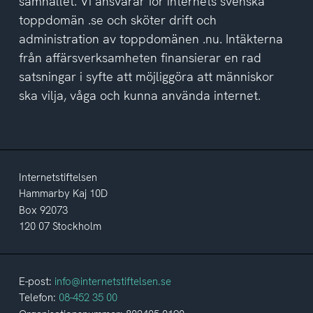
samhället. Vi ansvarar för internets svenska
toppdomän .se och sköter drift och
administration av toppdomänen .nu. Intäkterna
från affärsverksamheten finansierar en rad
satsningar i syfte att möjliggöra att människor
ska vilja, våga och kunna använda internet.
Internetstiftelsen
Hammarby Kaj 10D
Box 92073
120 07 Stockholm
E-post:
info@internetstiftelsen.se
Telefon:
08-452 35 00