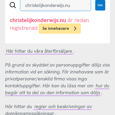
Sök
Sök
en
.se-
eller
christelijkonderwijs.nu
är redan
.nu-
registrerad
Se innehavare
domän
Här hittar du våra återförsäljare
.
På grund av skyddet av personuppgifter döljs viss
information vid en sökning. För innehavare som är
privatpersoner/enskild firma visas inga
kontaktuppgifter. Här kan du läsa mer om
hur du
begär att ta del av den information som döljs
.
Här hittar du
regler och beskrivningar av
domännamnssökningar
.