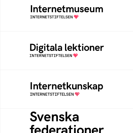
Ett digitalt museum som byggts, och kureras
av Internetstiftelsen
Digitala lektioner
Öppen digital lärresurs med färdiga lektioner
för alla stadier i grundskolan
Internetkunskap
Samlad kunskap som hjälper dig att bli en
säker och medveten internetanvändare
Svenska federationer
Grunden för medlemskap i en sektors- eller
kontextspecifik federation