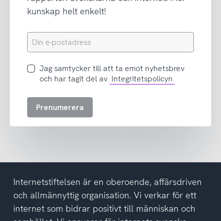
kunskap helt enkelt!
Din
e-
postadress
Jag
Jag samtycker till att ta emot nyhetsbrev
samtycker
och har tagit del av
Integritetspolicyn
till
att
Prenumerera
ta
emot
nyhetsbrev
och
har
tagit
del
Internetstiftelsen är en oberoende, affärsdriven
av
och allmännyttig organisation. Vi verkar för ett
integritetspolicyn
internet som bidrar positivt till människan och