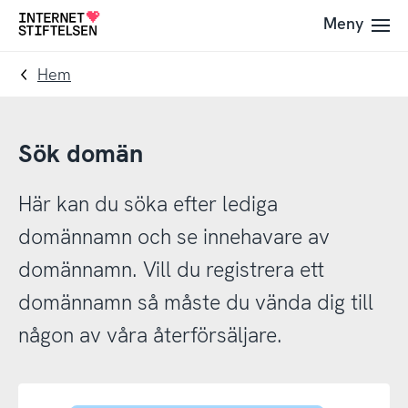
Till
Till
Meny
Till
navigering
innehåll
startsida
Hem
Sök domän
Här kan du söka efter lediga
domännamn och se innehavare av
domännamn. Vill du registrera ett
domännamn så måste du vända dig till
någon av våra återförsäljare.