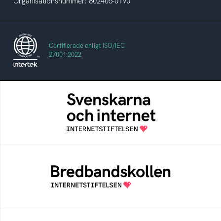
Organisationsnummer: 802405-0190
Certifierade enligt ISO/IEC
27001:2022
Svenskarna och internet
En årlig studie av svenska folkets
internetvanor
Bredbandskollen
Bredbandskollen är ett oberoende
konsumentverktyg som drivs av
Internetstiftelsen
Internetmuseum