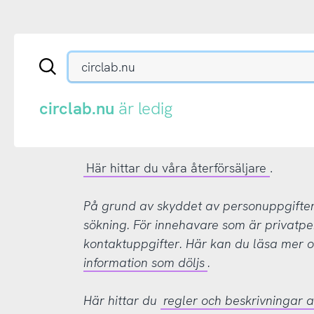
Sök
en
.se-
eller
circlab.nu
är ledig
.nu-
domän
Här hittar du våra återförsäljare
.
På grund av skyddet av personuppgifter d
sökning. För innehavare som är privatpe
kontaktuppgifter. Här kan du läsa mer
information som döljs
.
Här hittar du
regler och beskrivningar