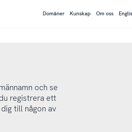
Domäner
Kunskap
Om oss
Engli
domännamn och se
u registrera ett
ig till någon av