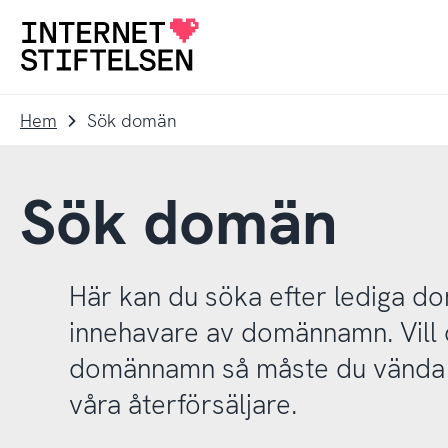
Till
Till
navigering
innehåll
Till
startsida
Hem
Sök domän
Sök domän
Här kan du söka efter lediga 
innehavare av domännamn. Vill d
domännamn så måste du vända d
våra återförsäljare.