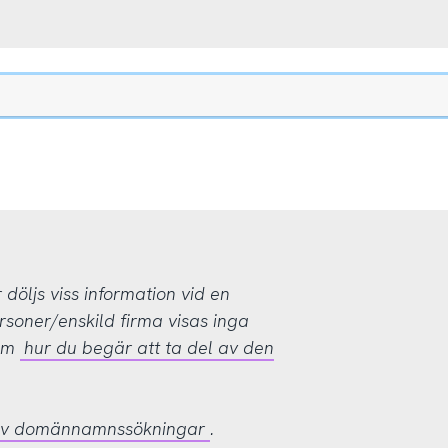
öljs viss information vid en
rsoner/enskild firma visas inga
 om
hur du begär att ta del av den
 av domännamnssökningar
.