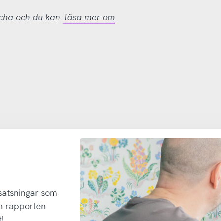
tcha och du kan
läsa mer om
 satsningar som
h rapporten
!