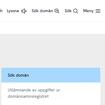
sh
Lyssna
Sök domän
Sök
Meny
Lyssna
på
sidans
text
med
ReadSpeaker
Sök domän
Utlämnande av uppgifter ur
domännamnsregistret