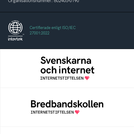
Organisationsnummer: 802405-0190
Certifierade enligt ISO/IEC
27001:2022
Svenskarna och internet
En årlig studie av svenska folkets
internetvanor
Bredbandskollen
Bredbandskollen är ett oberoende
konsumentverktyg som drivs av
Internetstiftelsen
Internetmuseum