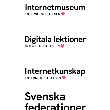
Ett digitalt museum som byggts, och kureras
av Internetstiftelsen
Digitala lektioner
Öppen digital lärresurs med färdiga lektioner
för alla stadier i grundskolan
Internetkunskap
Samlad kunskap som hjälper dig att bli en
säker och medveten internetanvändare
Svenska federationer
Grunden för medlemskap i en sektors- eller
kontextspecifik federation