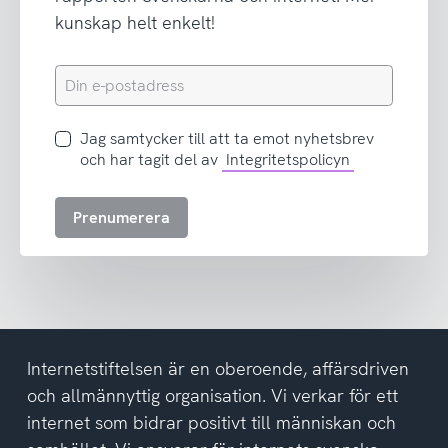
kunskap helt enkelt!
Din
e-
postadress
Jag
Jag samtycker till att ta emot nyhetsbrev
samtycker
och har tagit del av
Integritetspolicyn
till
att
Prenumerera
ta
emot
nyhetsbrev
och
har
tagit
del
Internetstiftelsen är en oberoende, affärsdriven
av
och allmännyttig organisation. Vi verkar för ett
integritetspolicyn
internet som bidrar positivt till människan och