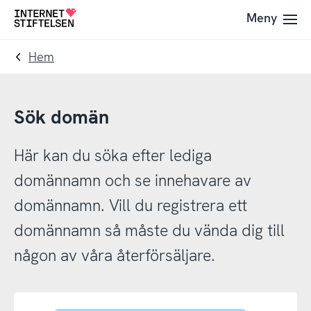
Till
Till
Meny
Till
navigering
innehåll
startsida
Hem
Sök domän
Här kan du söka efter lediga
domännamn och se innehavare av
domännamn. Vill du registrera ett
domännamn så måste du vända dig till
någon av våra återförsäljare.