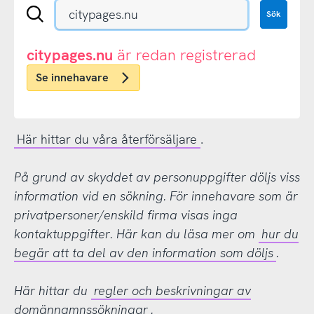
Sök
Sök
en
.se-
eller
citypages.nu
är redan registrerad
.nu-
Se innehavare
domän
Här hittar du våra återförsäljare
.
På grund av skyddet av personuppgifter döljs viss
information vid en sökning. För innehavare som är
privatpersoner/enskild firma visas inga
kontaktuppgifter. Här kan du läsa mer om
hur du
begär att ta del av den information som döljs
.
Här hittar du
regler och beskrivningar av
domännamnssökningar
.