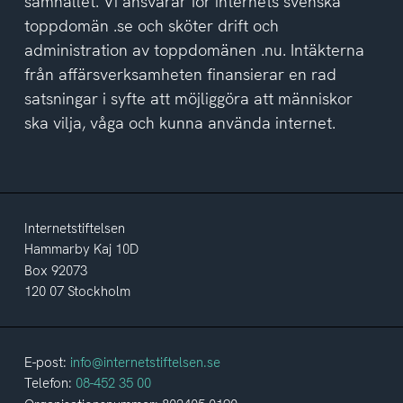
samhället. Vi ansvarar för internets svenska
toppdomän .se och sköter drift och
administration av toppdomänen .nu. Intäkterna
från affärsverksamheten finansierar en rad
satsningar i syfte att möjliggöra att människor
ska vilja, våga och kunna använda internet.
Internetstiftelsen
Hammarby Kaj 10D
Box 92073
120 07 Stockholm
E-post:
info@internetstiftelsen.se
Telefon:
08-452 35 00