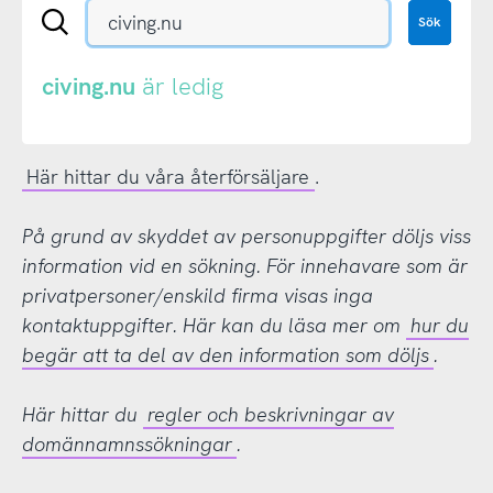
Sök
Sök
en
.se-
eller
civing.nu
är ledig
.nu-
domän
Här hittar du våra återförsäljare
.
På grund av skyddet av personuppgifter döljs viss
information vid en sökning. För innehavare som är
privatpersoner/enskild firma visas inga
kontaktuppgifter. Här kan du läsa mer om
hur du
begär att ta del av den information som döljs
.
Här hittar du
regler och beskrivningar av
domännamnssökningar
.