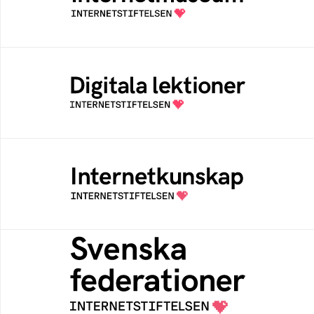
av Internetstiftelsen
Digitala lektioner
Öppen digital lärresurs med färdiga lektioner
för alla stadier i grundskolan
Internetkunskap
Samlad kunskap som hjälper dig att bli en
säker och medveten internetanvändare
Svenska federationer
Grunden för medlemskap i en sektors- eller
kontextspecifik federation