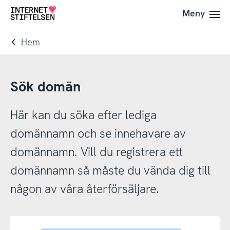
Till
Till
Meny
Till
navigering
innehåll
startsida
Hem
Sök domän
Här kan du söka efter lediga
domännamn och se innehavare av
domännamn. Vill du registrera ett
domännamn så måste du vända dig till
någon av våra återförsäljare.