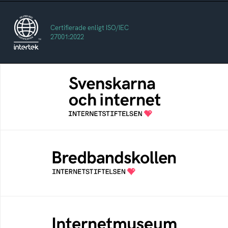
Certifierade enligt ISO/IEC
27001:2022
Svenskarna och internet
En årlig studie av svenska folkets
internetvanor
Bredbandskollen
Bredbandskollen är ett oberoende
konsumentverktyg som drivs av
Internetstiftelsen
Internetmuseum
Ett digitalt museum som byggts, och kureras