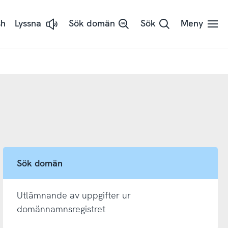
sh
Lyssna
Sök domän
Sök
Meny
Lyssna
på
sidans
text
med
ReadSpeaker
Sök domän
Utlämnande av uppgifter ur
domännamnsregistret