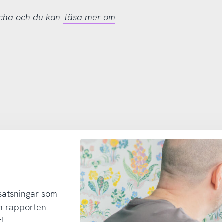
tcha och du kan
läsa mer om
 satsningar som
h rapporten
!