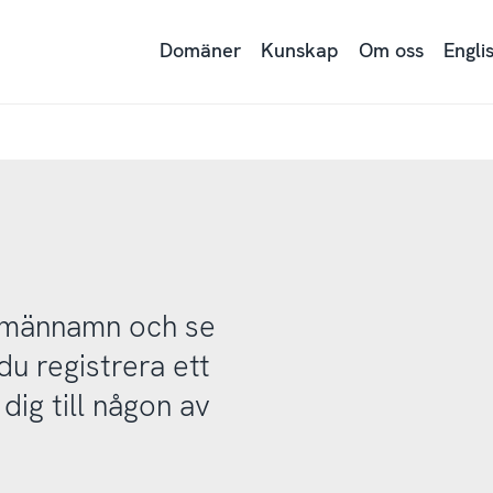
Domäner
Kunskap
Om oss
Engli
domännamn och se
u registrera ett
ig till någon av