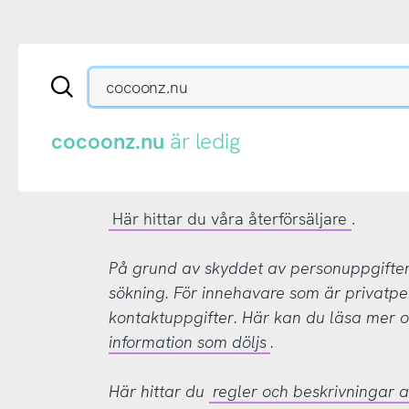
Sök
en
.se-
eller
cocoonz.nu
är ledig
.nu-
domän
Här hittar du våra återförsäljare
.
På grund av skyddet av personuppgifter d
sökning. För innehavare som är privatpe
kontaktuppgifter. Här kan du läsa mer
information som döljs
.
Här hittar du
regler och beskrivningar