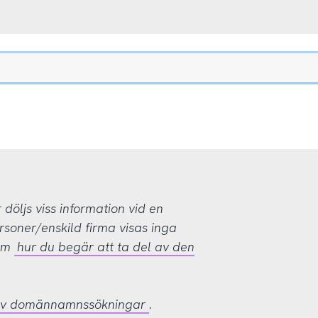
öljs viss information vid en
rsoner/enskild firma visas inga
 om
hur du begär att ta del av den
 av domännamnssökningar
.