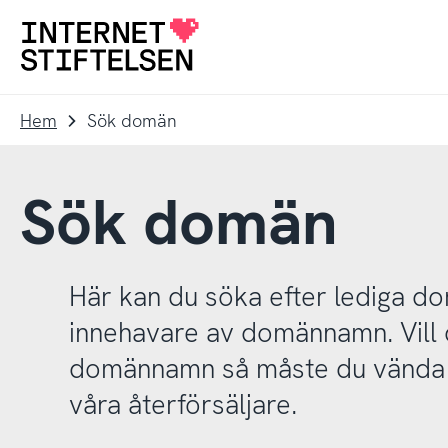
Till
Till
navigering
innehåll
Till
startsida
Hem
Sök domän
Sök domän
Här kan du söka efter lediga 
innehavare av domännamn. Vill d
domännamn så måste du vända d
våra återförsäljare.