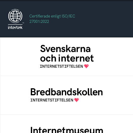
Certifierade enligt ISO/IEC
27001:2022
Svenskarna och internet
En årlig studie av svenska folkets
internetvanor
Bredbandskollen
Bredbandskollen är ett oberoende
konsumentverktyg som drivs av
Internetstiftelsen
Internetmuseum
Ett digitalt museum som byggts, och kureras