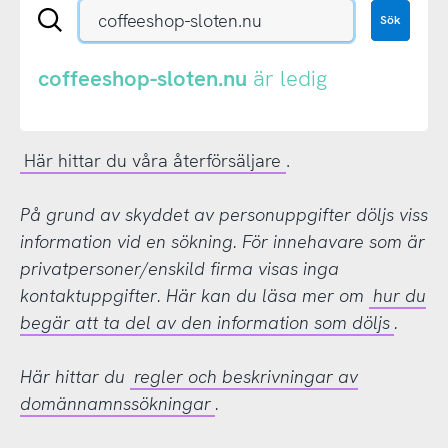
Sök
Sök
en
.se-
eller
coffeeshop-sloten.nu
är ledig
.nu-
domän
Här hittar du våra återförsäljare
.
På grund av skyddet av personuppgifter döljs viss
information vid en sökning. För innehavare som är
privatpersoner/enskild firma visas inga
kontaktuppgifter. Här kan du läsa mer om
hur du
begär att ta del av den information som döljs
.
Här hittar du
regler och beskrivningar av
domännamnssökningar
.