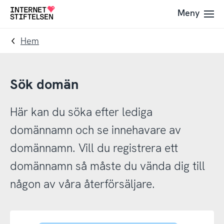
Till
Till
Meny
Till
navigering
innehåll
startsida
Hem
Sök domän
Här kan du söka efter lediga
domännamn och se innehavare av
domännamn. Vill du registrera ett
domännamn så måste du vända dig till
någon av våra återförsäljare.