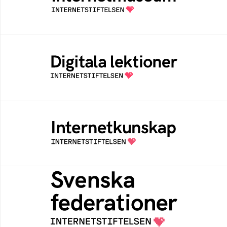
av Internetstiftelsen
Digitala lektioner
Öppen digital lärresurs med färdiga lektioner
för alla stadier i grundskolan
Internetkunskap
Samlad kunskap som hjälper dig att bli en
säker och medveten internetanvändare
Svenska federationer
Grunden för medlemskap i en sektors- eller
kontextspecifik federation