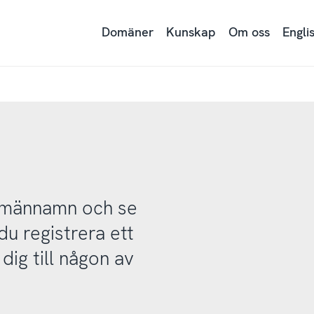
Domäner
Kunskap
Om oss
Engli
domännamn och se
u registrera ett
ig till någon av