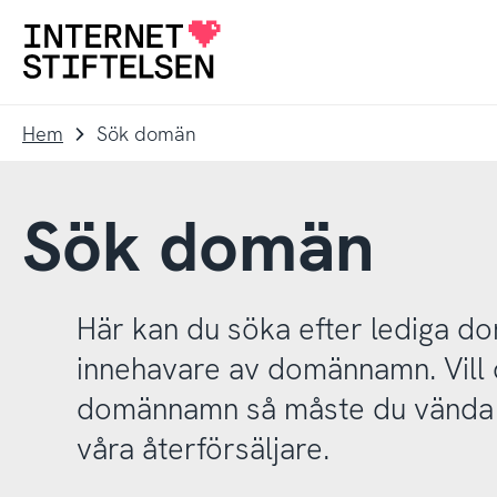
Till
Till
navigering
innehåll
Till
startsida
Hem
Sök domän
Sök domän
Här kan du söka efter lediga 
innehavare av domännamn. Vill d
domännamn så måste du vända d
våra återförsäljare.