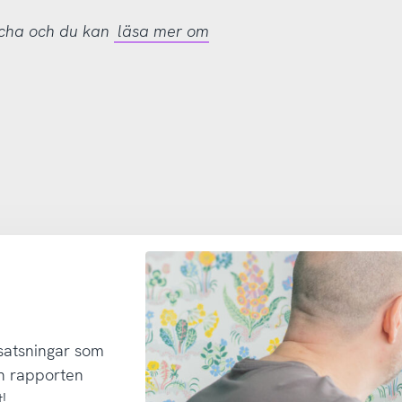
tcha och du kan
läsa mer om
 satsningar som
h rapporten
!