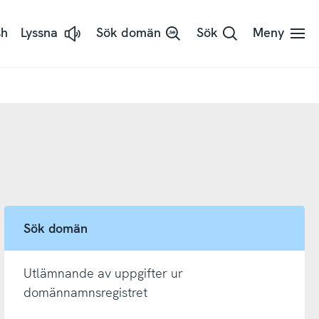
sh
Lyssna
Sök domän
Sök
Meny
Lyssna
på
sidans
text
med
ReadSpeaker
Sök domän
Utlämnande av uppgifter ur
domännamnsregistret