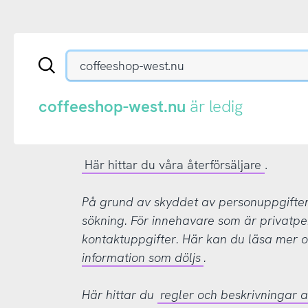
Sök
en
.se-
eller
coffeeshop-west.nu
är ledig
.nu-
domän
Här hittar du våra återförsäljare
.
På grund av skyddet av personuppgifter d
sökning. För innehavare som är privatpe
kontaktuppgifter. Här kan du läsa mer
information som döljs
.
Här hittar du
regler och beskrivningar