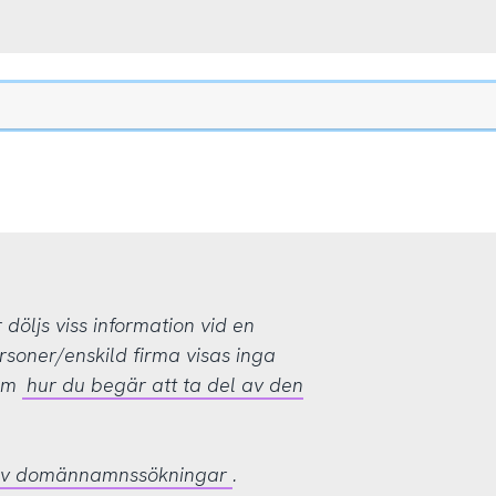
öljs viss information vid en
rsoner/enskild firma visas inga
 om
hur du begär att ta del av den
 av domännamnssökningar
.