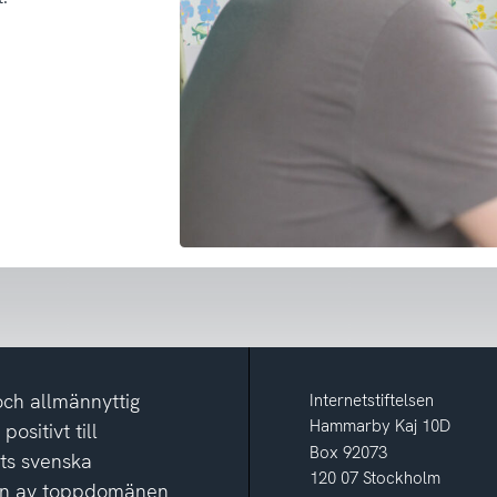
och allmännyttig
Internetstiftelsen
Hammarby Kaj 10D
ositivt till
Box 92073
ets svenska
120 07 Stockholm
ion av toppdomänen