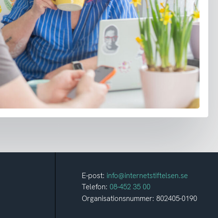
E-post:
info@internetstiftelsen.se
Telefon:
08-452 35 00
Organisationsnummer: 802405-0190