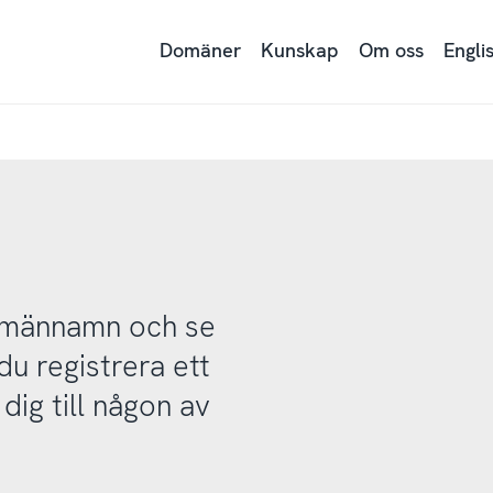
Domäner
Kunskap
Om oss
Engli
domännamn och se
u registrera ett
ig till någon av