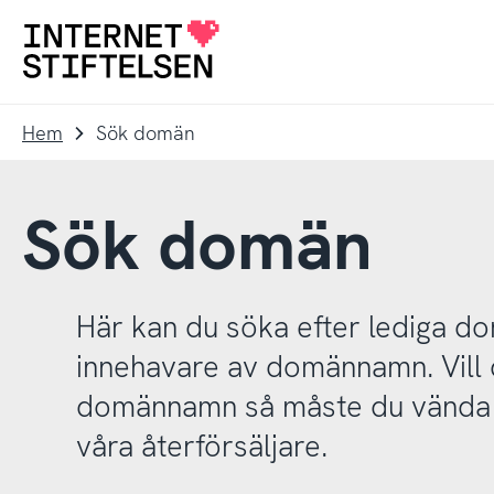
Till
Till
navigering
innehåll
Till
startsida
Hem
Sök domän
Sök domän
Här kan du söka efter lediga 
innehavare av domännamn. Vill d
domännamn så måste du vända d
våra återförsäljare.