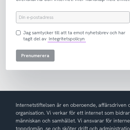
Din
e-
postadress
Jag
Jag samtycker till att ta emot nyhetsbrev och har
samtycker
tagit del av
Integritetspolicyn
till
att
Prenumerera
ta
emot
nyhetsbrev
och
har
tagit
del
Internetstiftelsen är en oberoende, affärsdriven 
av
integritetspolicyn
organisation. Vi verkar för ett internet som bidrar p
människan och samhället. Vi ansvarar för intern
toppdomän .se och sköter drift och administrat