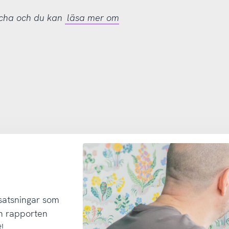
tcha och du kan
läsa mer om
 satsningar som
h rapporten
!