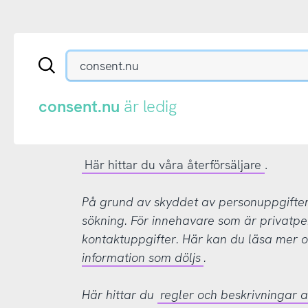
Sök
en
.se-
eller
consent.nu
är ledig
.nu-
domän
Här hittar du våra återförsäljare
.
På grund av skyddet av personuppgifter d
sökning. För innehavare som är privatpe
kontaktuppgifter. Här kan du läsa mer
information som döljs
.
Här hittar du
regler och beskrivningar