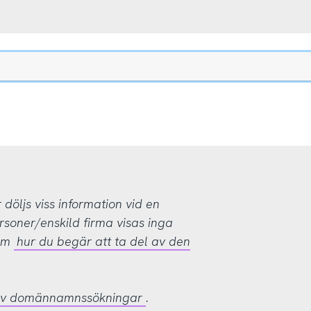
öljs viss information vid en
rsoner/enskild firma visas inga
 om
hur du begär att ta del av den
 av domännamnssökningar
.