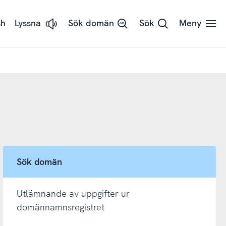
sh
Lyssna
Sök domän
Sök
Meny
Lyssna
på
sidans
text
med
ReadSpeaker
Sök domän
Utlämnande av uppgifter ur
domännamnsregistret