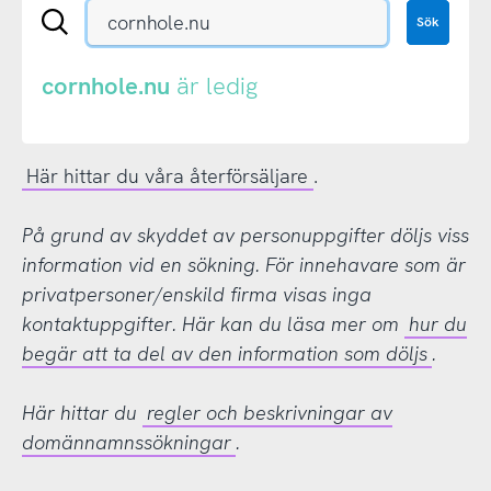
Sök
Sök
en
.se-
eller
cornhole.nu
är ledig
.nu-
domän
Här hittar du våra återförsäljare
.
På grund av skyddet av personuppgifter döljs viss
information vid en sökning. För innehavare som är
privatpersoner/enskild firma visas inga
kontaktuppgifter. Här kan du läsa mer om
hur du
begär att ta del av den information som döljs
.
Här hittar du
regler och beskrivningar av
domännamnssökningar
.