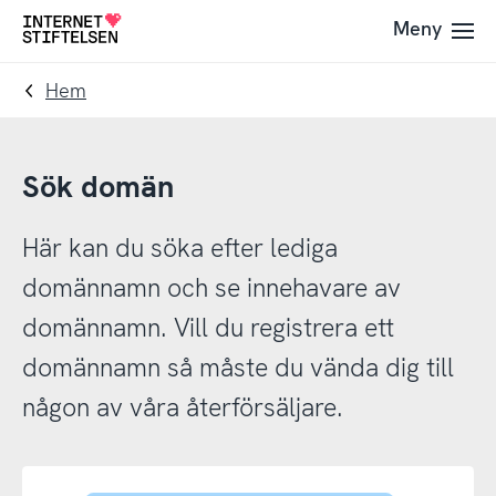
Till
Till
Meny
Till
navigering
innehåll
startsida
Hem
Sök domän
Här kan du söka efter lediga
domännamn och se innehavare av
domännamn. Vill du registrera ett
domännamn så måste du vända dig till
någon av våra återförsäljare.