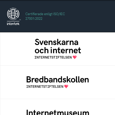
Certifierade enligt ISO/IEC
27001:2022
Svenskarna och internet
En årlig studie av svenska folkets
internetvanor
Bredbandskollen
Bredbandskollen är ett oberoende
konsumentverktyg som drivs av
Internetstiftelsen
Internetmuseum
Ett digitalt museum som byggts, och kureras