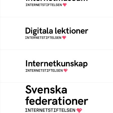
av Internetstiftelsen
Digitala lektioner
Öppen digital lärresurs med färdiga lektioner
för alla stadier i grundskolan
Internetkunskap
Samlad kunskap som hjälper dig att bli en
säker och medveten internetanvändare
Svenska federationer
Grunden för medlemskap i en sektors- eller
kontextspecifik federation