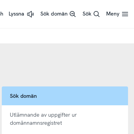
sh
Lyssna
Sök domän
Sök
Meny
Lyssna
på
sidans
text
med
ReadSpeaker
Sök domän
Utlämnande av uppgifter ur
domännamnsregistret