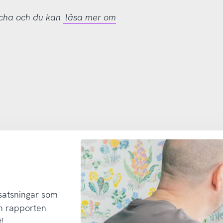
tcha och du kan
läsa mer om
 satsningar som
h rapporten
!