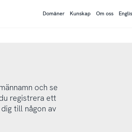
Domäner
Kunskap
Om oss
Engli
domännamn och se
u registrera ett
ig till någon av