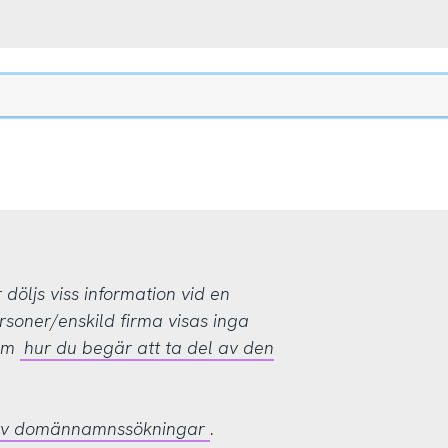
öljs viss information vid en
rsoner/enskild firma visas inga
 om
hur du begär att ta del av den
 av domännamnssökningar
.