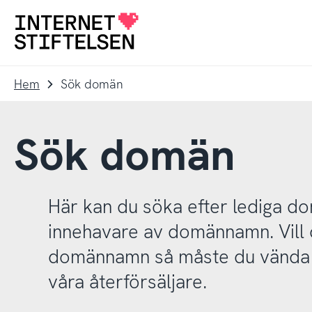
Till
Till
navigering
innehåll
Till
startsida
Hem
Sök domän
Sök domän
Här kan du söka efter lediga 
innehavare av domännamn. Vill d
domännamn så måste du vända d
våra återförsäljare.