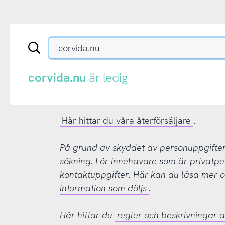
Sök
en
.se-
eller
corvida.nu
är ledig
.nu-
domän
Här hittar du våra återförsäljare
.
På grund av skyddet av personuppgifter d
sökning. För innehavare som är privatpe
kontaktuppgifter. Här kan du läsa mer
information som döljs
.
Här hittar du
regler och beskrivningar