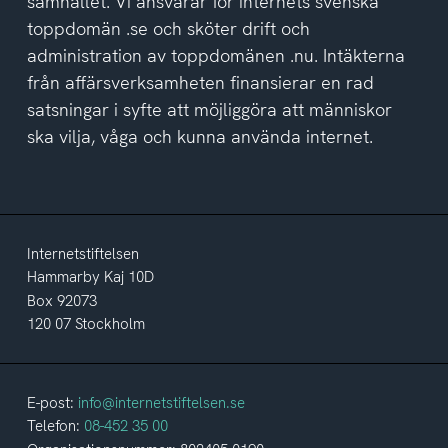
samhället. Vi ansvarar för internets svenska
toppdomän .se och sköter drift och
administration av toppdomänen .nu. Intäkterna
från affärsverksamheten finansierar en rad
satsningar i syfte att möjliggöra att människor
ska vilja, våga och kunna använda internet.
Internetstiftelsen
Hammarby Kaj 10D
Box 92073
120 07 Stockholm
E-post:
info@internetstiftelsen.se
Telefon:
08-452 35 00