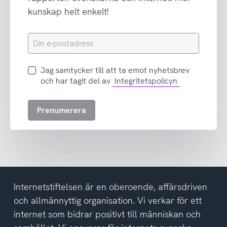
kunskap helt enkelt!
Din
e-
postadress
Jag
Jag samtycker till att ta emot nyhetsbrev
samtycker
och har tagit del av
Integritetspolicyn
till
att
Prenumerera
ta
emot
nyhetsbrev
och
har
tagit
del
Internetstiftelsen är en oberoende, affärsdriven
av
och allmännyttig organisation. Vi verkar för ett
integritetspolicyn
internet som bidrar positivt till människan och