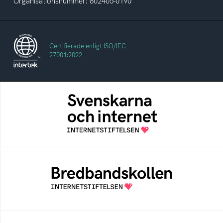
Organisationsnummer: 802405-0190
Certifierade enligt ISO/IEC
27001:2022
Svenskarna och internet
En årlig studie av svenska folkets
internetvanor
Bredbandskollen
Bredbandskollen är ett oberoende
konsumentverktyg som drivs av
Internetstiftelsen
Internetmuseum