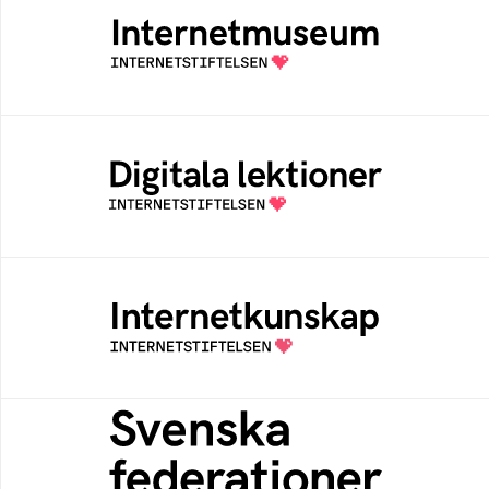
Ett digitalt museum som byggts, och kureras
av Internetstiftelsen
Digitala lektioner
Öppen digital lärresurs med färdiga lektioner
för alla stadier i grundskolan
Internetkunskap
Samlad kunskap som hjälper dig att bli en
säker och medveten internetanvändare
Svenska federationer
Grunden för medlemskap i en sektors- eller
kontextspecifik federation