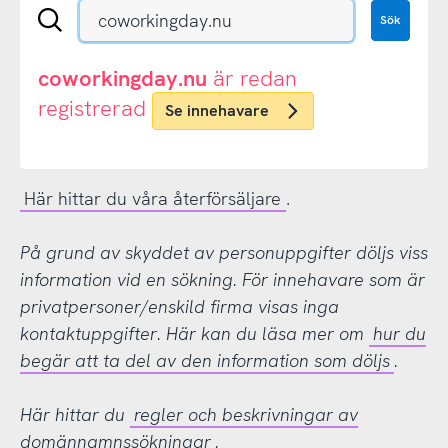
Sök
Sök
en
.se-
eller
coworkingday.nu
är redan
.nu-
registrerad
Se innehavare
domän
Här hittar du våra återförsäljare
.
På grund av skyddet av personuppgifter döljs viss
information vid en sökning. För innehavare som är
privatpersoner/enskild firma visas inga
kontaktuppgifter. Här kan du läsa mer om
hur du
begär att ta del av den information som döljs
.
Här hittar du
regler och beskrivningar av
domännamnssökningar
.