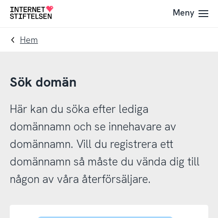
Till
Till
Meny
Till
navigering
innehåll
startsida
Hem
Sök domän
Här kan du söka efter lediga
domännamn och se innehavare av
domännamn. Vill du registrera ett
domännamn så måste du vända dig till
någon av våra återförsäljare.