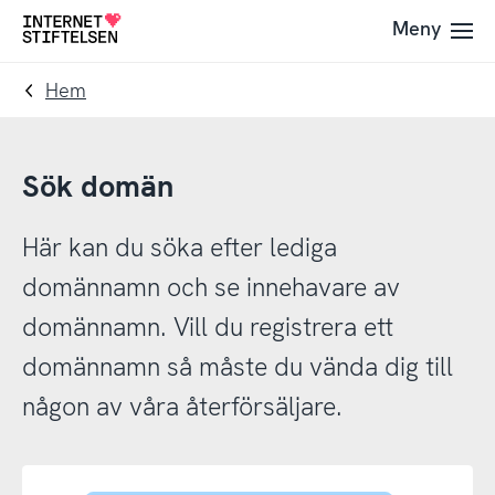
Till
Till
Meny
Till
navigering
innehåll
startsida
Hem
Sök domän
Här kan du söka efter lediga
domännamn och se innehavare av
domännamn. Vill du registrera ett
domännamn så måste du vända dig till
någon av våra återförsäljare.