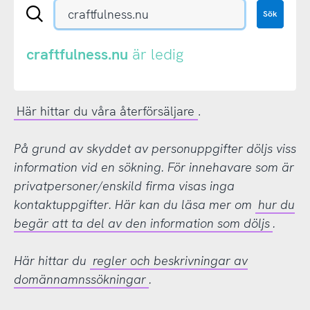
Sök
Sök
en
.se-
eller
craftfulness.nu
är ledig
.nu-
domän
Här hittar du våra återförsäljare
.
På grund av skyddet av personuppgifter döljs viss
information vid en sökning. För innehavare som är
privatpersoner/enskild firma visas inga
kontaktuppgifter. Här kan du läsa mer om
hur du
begär att ta del av den information som döljs
.
Här hittar du
regler och beskrivningar av
domännamnssökningar
.