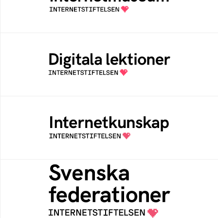
av Internetstiftelsen
Digitala lektioner
Öppen digital lärresurs med färdiga lektioner
för alla stadier i grundskolan
Internetkunskap
Samlad kunskap som hjälper dig att bli en
säker och medveten internetanvändare
Svenska federationer
Grunden för medlemskap i en sektors- eller
kontextspecifik federation