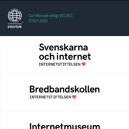
Certifierade enligt ISO/IEC
27001:2022
Svenskarna och internet
En årlig studie av svenska folkets
internetvanor
Bredbandskollen
Bredbandskollen är ett oberoende
konsumentverktyg som drivs av
Internetstiftelsen
Internetmuseum
Ett digitalt museum som byggts, och kureras