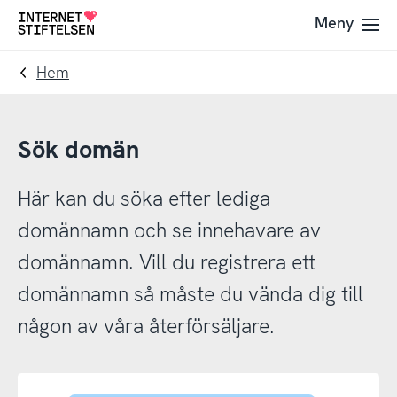
Till
Till
Meny
Till
navigering
innehåll
startsida
Hem
Sök domän
Här kan du söka efter lediga
domännamn och se innehavare av
domännamn. Vill du registrera ett
domännamn så måste du vända dig till
någon av våra återförsäljare.