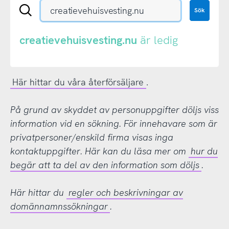
Sök
Sök
en
.se-
eller
creatievehuisvesting.nu
är ledig
.nu-
domän
Här hittar du våra återförsäljare
.
På grund av skyddet av personuppgifter döljs viss
information vid en sökning. För innehavare som är
privatpersoner/enskild firma visas inga
kontaktuppgifter. Här kan du läsa mer om
hur du
begär att ta del av den information som döljs
.
Här hittar du
regler och beskrivningar av
domännamnssökningar
.