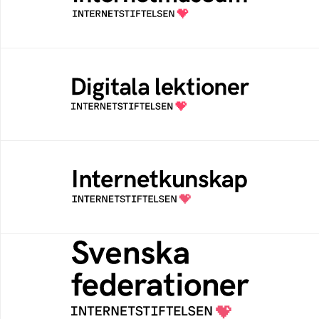
av Internetstiftelsen
Digitala lektioner
Öppen digital lärresurs med färdiga lektioner
för alla stadier i grundskolan
Internetkunskap
Samlad kunskap som hjälper dig att bli en
säker och medveten internetanvändare
Svenska federationer
Grunden för medlemskap i en sektors- eller
kontextspecifik federation