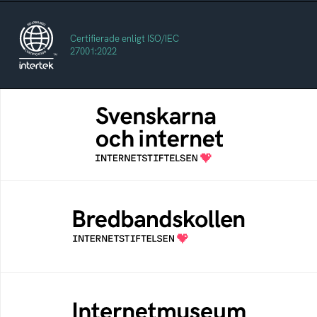
Certifierade enligt ISO/IEC
27001:2022
Svenskarna och internet
En årlig studie av svenska folkets
internetvanor
Bredbandskollen
Bredbandskollen är ett oberoende
konsumentverktyg som drivs av
Internetstiftelsen
Internetmuseum
Ett digitalt museum som byggts, och kureras