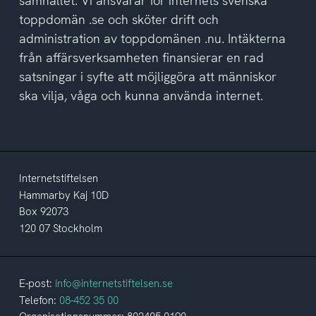
samhället. Vi ansvarar för internets svenska
toppdomän .se och sköter drift och
administration av toppdomänen .nu. Intäkterna
från affärsverksamheten finansierar en rad
satsningar i syfte att möjliggöra att människor
ska vilja, våga och kunna använda internet.
Internetstiftelsen
Hammarby Kaj 10D
Box 92073
120 07 Stockholm
E-post:
info@internetstiftelsen.se
Telefon:
08-452 35 00