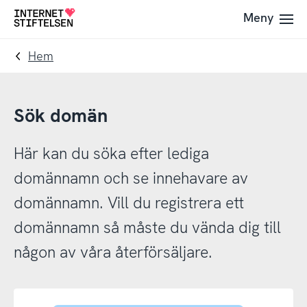
Till
Till
Meny
Till
navigering
innehåll
startsida
Hem
Sök domän
Här kan du söka efter lediga
domännamn och se innehavare av
domännamn. Vill du registrera ett
domännamn så måste du vända dig till
någon av våra återförsäljare.