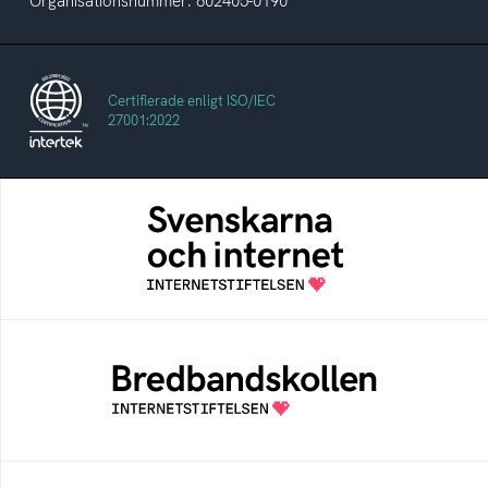
Organisationsnummer: 802405-0190
Certifierade enligt ISO/IEC
27001:2022
Svenskarna och internet
En årlig studie av svenska folkets
internetvanor
Bredbandskollen
Bredbandskollen är ett oberoende
konsumentverktyg som drivs av
Internetstiftelsen
Internetmuseum