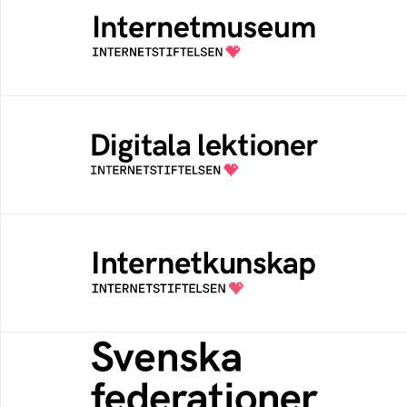
Ett digitalt museum som byggts, och kureras
av Internetstiftelsen
Digitala lektioner
Öppen digital lärresurs med färdiga lektioner
för alla stadier i grundskolan
Internetkunskap
Samlad kunskap som hjälper dig att bli en
säker och medveten internetanvändare
Svenska federationer
Grunden för medlemskap i en sektors- eller
kontextspecifik federation