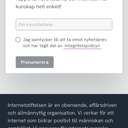
kunskap helt enkelt!
Din
e-
postadress
Jag
Jag samtycker till att ta emot nyhetsbrev
samtycker
och har tagit del av
Integritetspolicyn
till
att
Prenumerera
ta
emot
nyhetsbrev
och
har
tagit
del
Internetstiftelsen är en oberoende, affärsdriven
av
och allmännyttig organisation. Vi verkar för ett
integritetspolicyn
internet som bidrar positivt till människan och