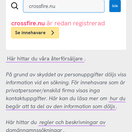
Sök
Sök
en
.se-
eller
crossfire.nu
är redan registrerad
.nu-
Se innehavare
domän
Här hittar du våra återförsäljare
.
På grund av skyddet av personuppgifter döljs viss
information vid en sökning. För innehavare som är
privatpersoner/enskild firma visas inga
kontaktuppgifter. Här kan du läsa mer om
hur du
begär att ta del av den information som döljs
.
Här hittar du
regler och beskrivningar av
domännamnssökningar
.