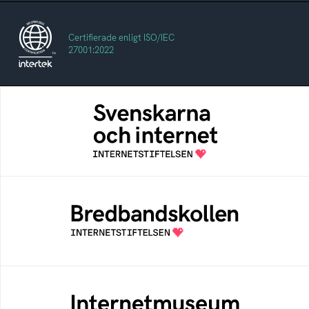
Certifierade enligt ISO/IEC
27001:2022
Svenskarna och internet
En årlig studie av svenska folkets
internetvanor
Bredbandskollen
Bredbandskollen är ett oberoende
konsumentverktyg som drivs av
Internetstiftelsen
Internetmuseum
Ett digitalt museum som byggts, och kureras