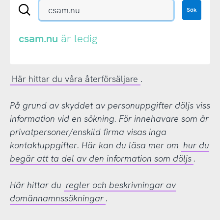
Sök
Sök
en
.se-
eller
csam.nu
är ledig
.nu-
domän
Här hittar du våra återförsäljare
.
På grund av skyddet av personuppgifter döljs viss
information vid en sökning. För innehavare som är
privatpersoner/enskild firma visas inga
kontaktuppgifter. Här kan du läsa mer om
hur du
begär att ta del av den information som döljs
.
Här hittar du
regler och beskrivningar av
domännamnssökningar
.