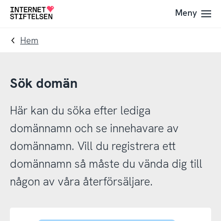
Till
Till
Meny
Till
navigering
innehåll
startsida
Hem
Sök domän
Här kan du söka efter lediga
domännamn och se innehavare av
domännamn. Vill du registrera ett
domännamn så måste du vända dig till
någon av våra återförsäljare.