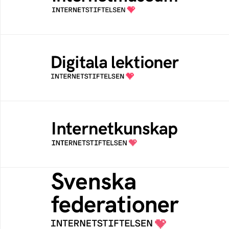
av Internetstiftelsen
Digitala lektioner
Öppen digital lärresurs med färdiga lektioner
för alla stadier i grundskolan
Internetkunskap
Samlad kunskap som hjälper dig att bli en
säker och medveten internetanvändare
Svenska federationer
Grunden för medlemskap i en sektors- eller
kontextspecifik federation