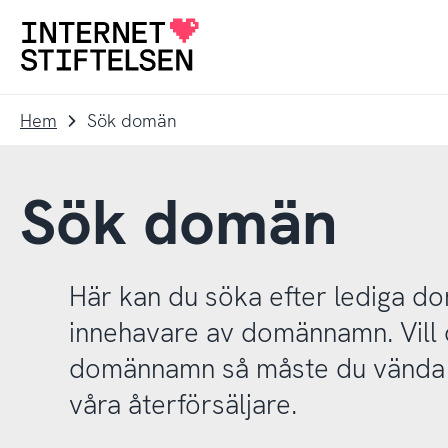
Till
Till
navigering
innehåll
Till
startsida
Hem
Sök domän
Sök domän
Här kan du söka efter lediga 
innehavare av domännamn. Vill d
domännamn så måste du vända d
våra återförsäljare.