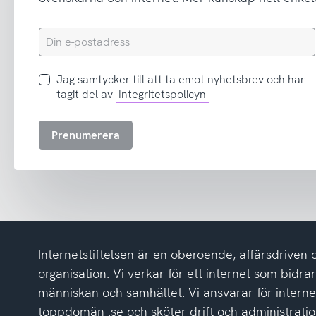
Din
e-
postadress
Jag
Jag samtycker till att ta emot nyhetsbrev och har
samtycker
tagit del av
Integritetspolicyn
till
att
Prenumerera
ta
emot
nyhetsbrev
och
har
tagit
del
Internetstiftelsen är en oberoende, affärsdriven 
av
integritetspolicyn
organisation. Vi verkar för ett internet som bidrar p
människan och samhället. Vi ansvarar för intern
toppdomän .se och sköter drift och administrat