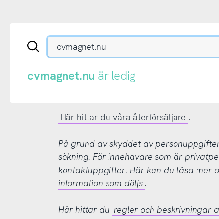
Sök
en
.se-
eller
cvmagnet.nu
är ledig
.nu-
domän
Här hittar du våra återförsäljare
.
På grund av skyddet av personuppgifter d
sökning. För innehavare som är privatpe
kontaktuppgifter. Här kan du läsa mer
information som döljs
.
Här hittar du
regler och beskrivningar