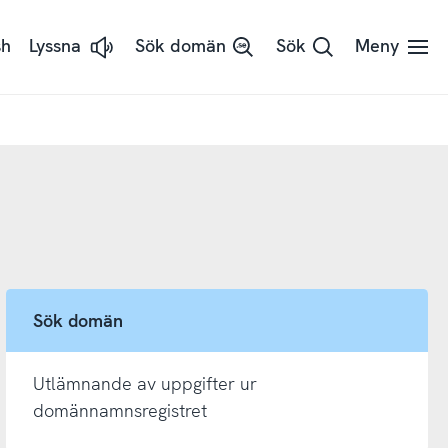
sh
Lyssna
Sök domän
Sök
Meny
Lyssna
på
sidans
text
med
ReadSpeaker
Sök domän
Utlämnande av uppgifter ur
domännamnsregistret