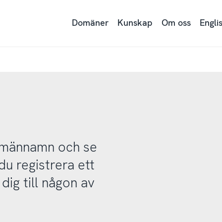
Domäner
Kunskap
Om oss
Engli
domännamn och se
u registrera ett
ig till någon av