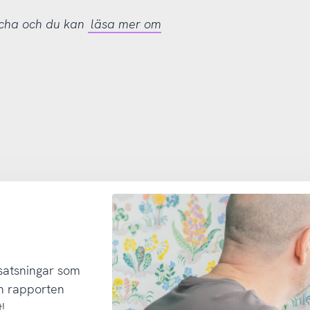
tcha och du kan
läsa mer om
 satsningar som
h rapporten
!