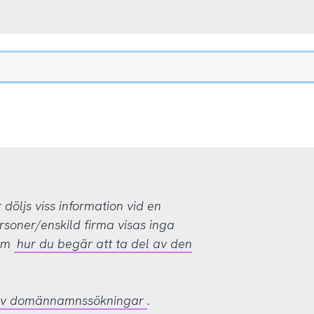
öljs viss information vid en
rsoner/enskild firma visas inga
 om
hur du begär att ta del av den
 av domännamnssökningar
.