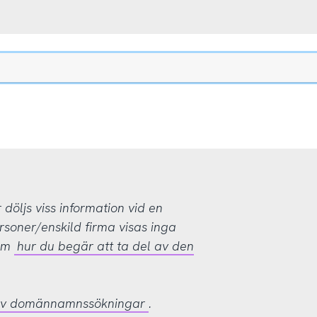
öljs viss information vid en
rsoner/enskild firma visas inga
 om
hur du begär att ta del av den
 av domännamnssökningar
.