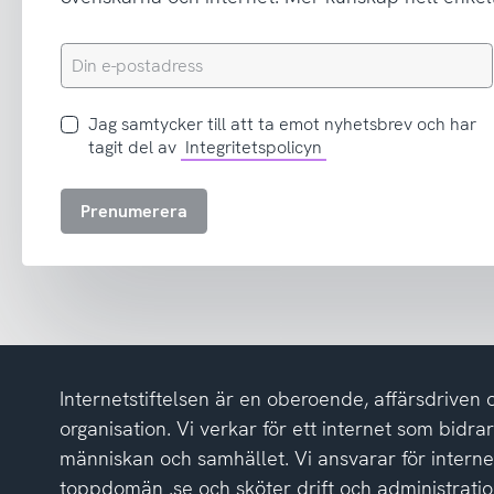
Din
e-
postadress
Jag
Jag samtycker till att ta emot nyhetsbrev och har
samtycker
tagit del av
Integritetspolicyn
till
att
Prenumerera
ta
emot
nyhetsbrev
och
har
tagit
del
Internetstiftelsen är en oberoende, affärsdriven 
av
integritetspolicyn
organisation. Vi verkar för ett internet som bidrar p
människan och samhället. Vi ansvarar för intern
toppdomän .se och sköter drift och administrat