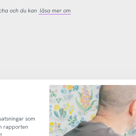
tcha och du kan
läsa mer om
 satsningar som
h rapporten
!