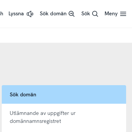
sh
Lyssna
Sök domän
Sök
Meny
Lyssna
på
sidans
text
med
ReadSpeaker
Sök domän
Utlämnande av uppgifter ur
domännamnsregistret