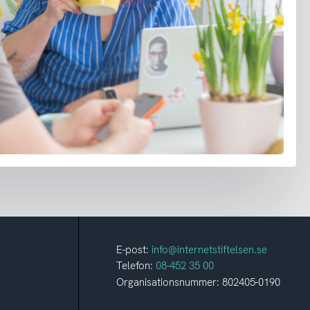
E-post:
info@internetstiftelsen.se
Telefon:
08-452 35 00
Organisationsnummer: 802405-0190