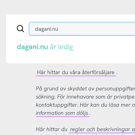
Sök
en
.se-
eller
dagani.nu
är ledig
.nu-
domän
Här hittar du våra återförsäljare
.
På grund av skyddet av personuppgifter d
sökning. För innehavare som är privatpe
kontaktuppgifter. Här kan du läsa mer
information som döljs
.
Här hittar du
regler och beskrivningar