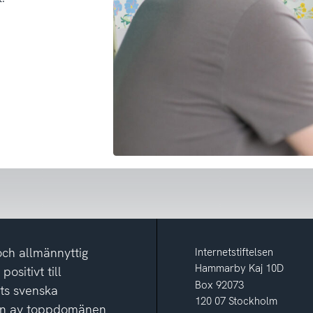
och allmännyttig
Internetstiftelsen
Hammarby Kaj 10D
ositivt till
Box 92073
ets svenska
120 07 Stockholm
ion av toppdomänen