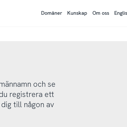
Domäner
Kunskap
Om oss
Engli
domännamn och se
u registrera ett
ig till någon av