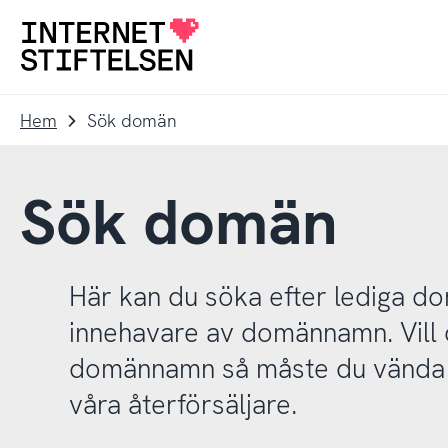
Till
Till
navigering
innehåll
Till
startsida
Hem
Sök domän
Sök domän
Här kan du söka efter lediga 
innehavare av domännamn. Vill d
domännamn så måste du vända d
våra återförsäljare.