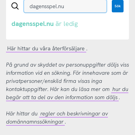
Sök
Sök
en
.se-
eller
dagensspel.nu
är ledig
.nu-
domän
Här hittar du våra återförsäljare
.
På grund av skyddet av personuppgifter döljs viss
information vid en sökning. För innehavare som är
privatpersoner/enskild firma visas inga
kontaktuppgifter. Här kan du läsa mer om
hur du
begär att ta del av den information som döljs
.
Här hittar du
regler och beskrivningar av
domännamnssökningar
.