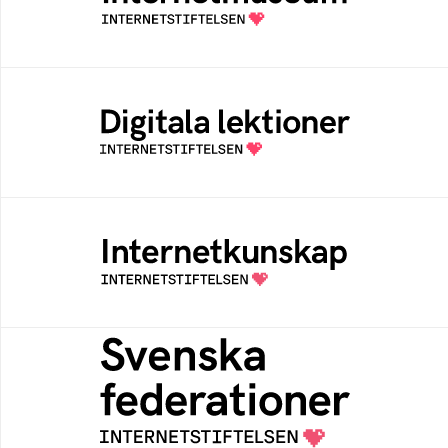
av Internetstiftelsen
Digitala lektioner
Öppen digital lärresurs med färdiga lektioner
för alla stadier i grundskolan
Internetkunskap
Samlad kunskap som hjälper dig att bli en
säker och medveten internetanvändare
Svenska federationer
Grunden för medlemskap i en sektors- eller
kontextspecifik federation