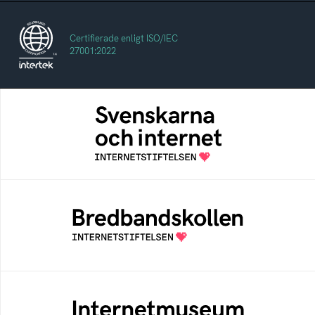
Certifierade enligt ISO/IEC
27001:2022
Svenskarna och internet
En årlig studie av svenska folkets
internetvanor
Bredbandskollen
Bredbandskollen är ett oberoende
konsumentverktyg som drivs av
Internetstiftelsen
Internetmuseum
Ett digitalt museum som byggts, och kureras