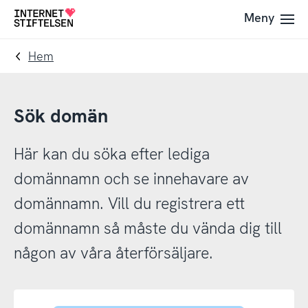
Till
Till
Meny
Till
navigering
innehåll
startsida
Hem
Sök domän
Här kan du söka efter lediga
domännamn och se innehavare av
domännamn. Vill du registrera ett
domännamn så måste du vända dig till
någon av våra återförsäljare.