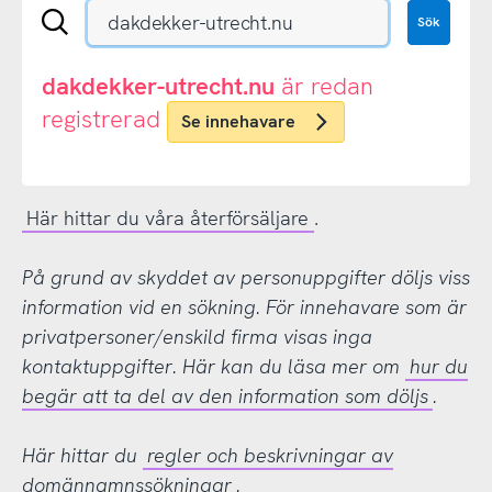
Sök
Sök
en
.se-
eller
dakdekker-utrecht.nu
är redan
.nu-
registrerad
Se innehavare
domän
Här hittar du våra återförsäljare
.
På grund av skyddet av personuppgifter döljs viss
information vid en sökning. För innehavare som är
privatpersoner/enskild firma visas inga
kontaktuppgifter. Här kan du läsa mer om
hur du
begär att ta del av den information som döljs
.
Här hittar du
regler och beskrivningar av
domännamnssökningar
.