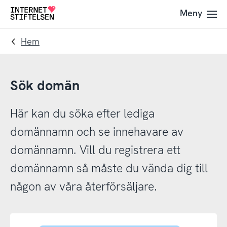
Till
Till
Meny
Till
navigering
innehåll
startsida
Hem
Sök domän
Här kan du söka efter lediga
domännamn och se innehavare av
domännamn. Vill du registrera ett
domännamn så måste du vända dig till
någon av våra återförsäljare.