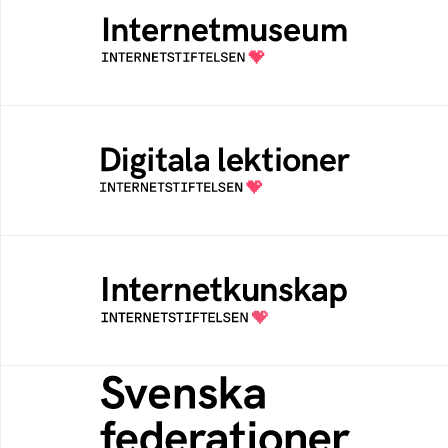
Ett digitalt museum som byggts, och kureras
av Internetstiftelsen
Digitala lektioner
Öppen digital lärresurs med färdiga lektioner
för alla stadier i grundskolan
Internetkunskap
Samlad kunskap som hjälper dig att bli en
säker och medveten internetanvändare
Svenska federationer
Grunden för medlemskap i en sektors- eller
kontextspecifik federation