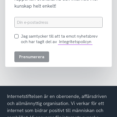
kunskap helt enkelt!
Din
e-
postadress
Jag
Jag samtycker till att ta emot nyhetsbrev
samtycker
och har tagit del av
Integritetspolicyn
till
att
Prenumerera
ta
emot
nyhetsbrev
och
har
tagit
del
Internetstiftelsen är en oberoende, affärsdriven
av
och allmännyttig organisation. Vi verkar för ett
integritetspolicyn
internet som bidrar positivt till människan och