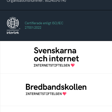
Organisationsnummer: 802405-0190
Certifierade enligt ISO/IEC
27001:2022
Svenskarna och internet
En årlig studie av svenska folkets
internetvanor
Bredbandskollen
Bredbandskollen är ett oberoende
konsumentverktyg som drivs av
Internetstiftelsen
Internetmuseum