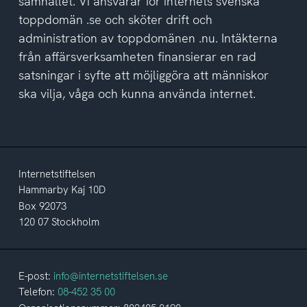
samhället. Vi ansvarar för internets svenska
toppdomän .se och sköter drift och
administration av toppdomänen .nu. Intäkterna
från affärsverksamheten finansierar en rad
satsningar i syfte att möjliggöra att människor
ska vilja, våga och kunna använda internet.
Internetstiftelsen
Hammarby Kaj 10D
Box 92073
120 07 Stockholm
E-post:
info@internetstiftelsen.se
Telefon:
08-452 35 00