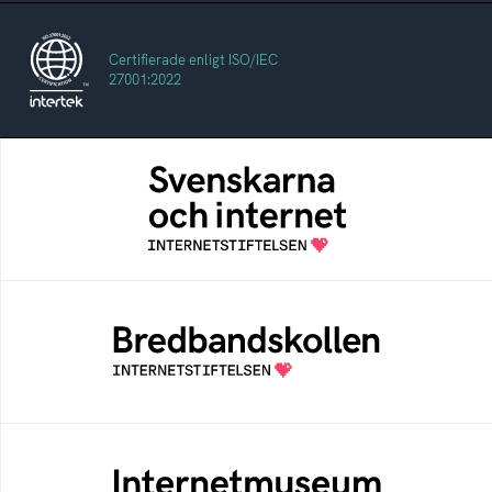
Certifierade enligt ISO/IEC
27001:2022
Svenskarna och internet
En årlig studie av svenska folkets
internetvanor
Bredbandskollen
Bredbandskollen är ett oberoende
konsumentverktyg som drivs av
Internetstiftelsen
Internetmuseum
Ett digitalt museum som byggts, och kureras