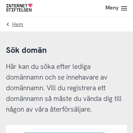
Till
Till
Meny
Till
navigering
innehåll
startsida
Hem
Sök domän
Här kan du söka efter lediga
domännamn och se innehavare av
domännamn. Vill du registrera ett
domännamn så måste du vända dig till
någon av våra återförsäljare.