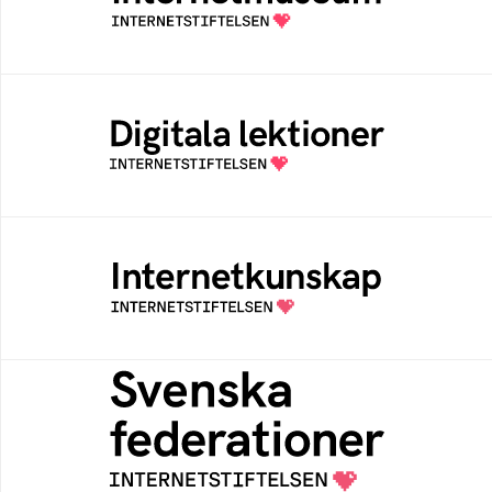
av Internetstiftelsen
Digitala lektioner
Öppen digital lärresurs med färdiga lektioner
för alla stadier i grundskolan
Internetkunskap
Samlad kunskap som hjälper dig att bli en
säker och medveten internetanvändare
Svenska federationer
Grunden för medlemskap i en sektors- eller
kontextspecifik federation