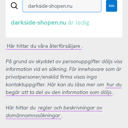
Sök
Sök
en
.se-
eller
darkside-shopen.nu
är ledig
.nu-
domän
Här hittar du våra återförsäljare
.
På grund av skyddet av personuppgifter döljs viss
information vid en sökning. För innehavare som är
privatpersoner/enskild firma visas inga
kontaktuppgifter. Här kan du läsa mer om
hur du
begär att ta del av den information som döljs
.
Här hittar du
regler och beskrivningar av
domännamnssökningar
.