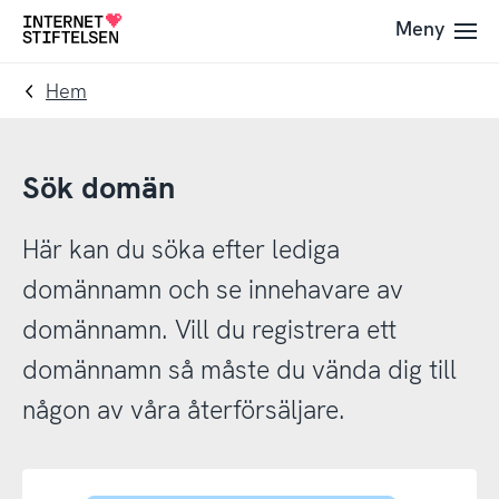
Till
Till
Meny
Till
navigering
innehåll
startsida
Hem
Sök domän
Här kan du söka efter lediga
domännamn och se innehavare av
domännamn. Vill du registrera ett
domännamn så måste du vända dig till
någon av våra återförsäljare.