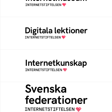
av Internetstiftelsen
Digitala lektioner
Öppen digital lärresurs med färdiga lektioner
för alla stadier i grundskolan
Internetkunskap
Samlad kunskap som hjälper dig att bli en
säker och medveten internetanvändare
Svenska federationer
Grunden för medlemskap i en sektors- eller
kontextspecifik federation