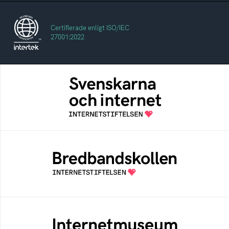
Certifierade enligt ISO/IEC
27001:2022
Svenskarna och internet
En årlig studie av svenska folkets
internetvanor
Bredbandskollen
Bredbandskollen är ett oberoende
konsumentverktyg som drivs av
Internetstiftelsen
Internetmuseum
Ett digitalt museum som byggts, och kureras