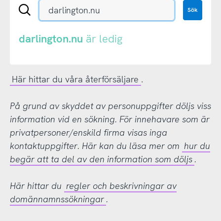
Sök
Sök
en
.se-
eller
darlington.nu
är ledig
.nu-
domän
Här hittar du våra återförsäljare
.
På grund av skyddet av personuppgifter döljs viss
information vid en sökning. För innehavare som är
privatpersoner/enskild firma visas inga
kontaktuppgifter. Här kan du läsa mer om
hur du
begär att ta del av den information som döljs
.
Här hittar du
regler och beskrivningar av
domännamnssökningar
.