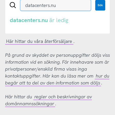
Sök
Sök
en
.se-
eller
datacenters.nu
är ledig
.nu-
domän
Här hittar du våra återförsäljare
.
På grund av skyddet av personuppgifter döljs viss
information vid en sökning. För innehavare som är
privatpersoner/enskild firma visas inga
kontaktuppgifter. Här kan du läsa mer om
hur du
begär att ta del av den information som döljs
.
Här hittar du
regler och beskrivningar av
domännamnssökningar
.