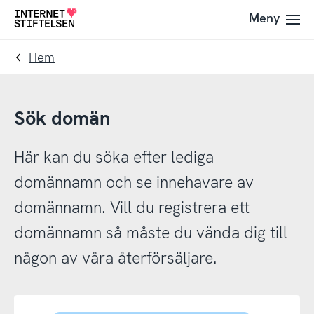
Till
Till
Meny
Till
navigering
innehåll
startsida
Hem
Sök domän
Här kan du söka efter lediga
domännamn och se innehavare av
domännamn. Vill du registrera ett
domännamn så måste du vända dig till
någon av våra återförsäljare.