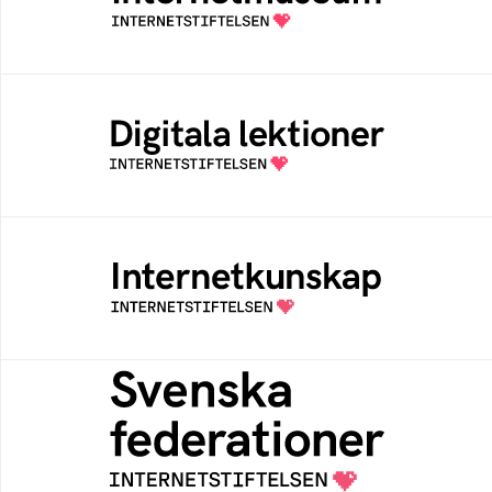
av Internetstiftelsen
Digitala lektioner
Öppen digital lärresurs med färdiga lektioner
för alla stadier i grundskolan
Internetkunskap
Samlad kunskap som hjälper dig att bli en
säker och medveten internetanvändare
Svenska federationer
Grunden för medlemskap i en sektors- eller
kontextspecifik federation