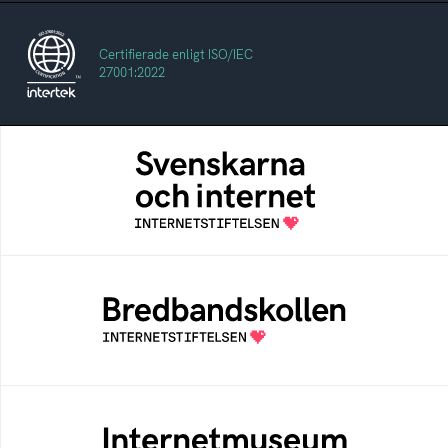
Certifierade enligt ISO/IEC
27001:2022
Svenskarna och internet
En årlig studie av svenska folkets
internetvanor
Bredbandskollen
Bredbandskollen är ett oberoende
konsumentverktyg som drivs av
Internetstiftelsen
Internetmuseum
Ett digitalt museum som byggts, och kureras