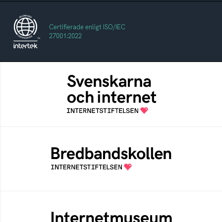
Certifierade enligt ISO/IEC
27001:2022
Svenskarna och internet
En årlig studie av svenska folkets
internetvanor
Bredbandskollen
Bredbandskollen är ett oberoende
konsumentverktyg som drivs av
Internetstiftelsen
Internetmuseum
Ett digitalt museum som byggts, och kureras