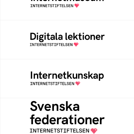
av Internetstiftelsen
Digitala lektioner
Öppen digital lärresurs med färdiga lektioner
för alla stadier i grundskolan
Internetkunskap
Samlad kunskap som hjälper dig att bli en
säker och medveten internetanvändare
Svenska federationer
Grunden för medlemskap i en sektors- eller
kontextspecifik federation