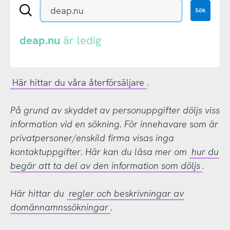
Sök
Sök
en
.se-
eller
deap.nu
är ledig
.nu-
domän
Här hittar du våra återförsäljare
.
På grund av skyddet av personuppgifter döljs viss
information vid en sökning. För innehavare som är
privatpersoner/enskild firma visas inga
kontaktuppgifter. Här kan du läsa mer om
hur du
begär att ta del av den information som döljs
.
Här hittar du
regler och beskrivningar av
domännamnssökningar
.