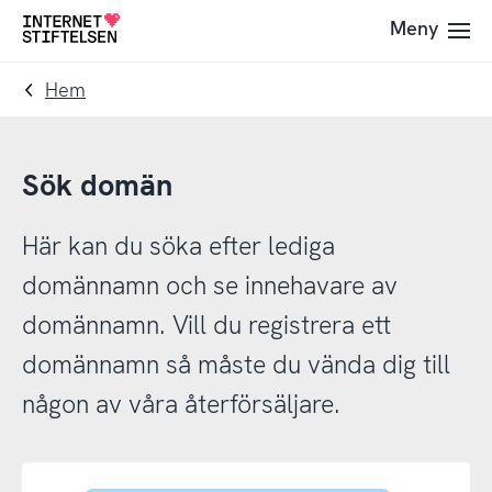
Till
Till
Meny
Till
navigering
innehåll
startsida
Hem
Sök domän
Här kan du söka efter lediga
domännamn och se innehavare av
domännamn. Vill du registrera ett
domännamn så måste du vända dig till
någon av våra återförsäljare.