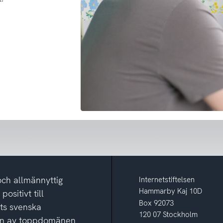
och allmännyttig
Internetstiftelsen
Hammarby Kaj 10D
ositivt till
Box 92073
ets svenska
120 07 Stockholm
ion av toppdomänen