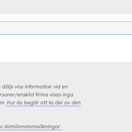
öljs viss information vid en
rsoner/enskild firma visas inga
 om
hur du begär att ta del av den
 av domännamnssökningar
.