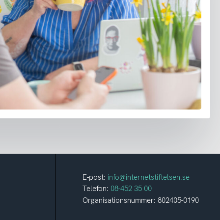
E-post:
info@internetstiftelsen.se
Telefon:
08-452 35 00
Organisationsnummer: 802405-0190