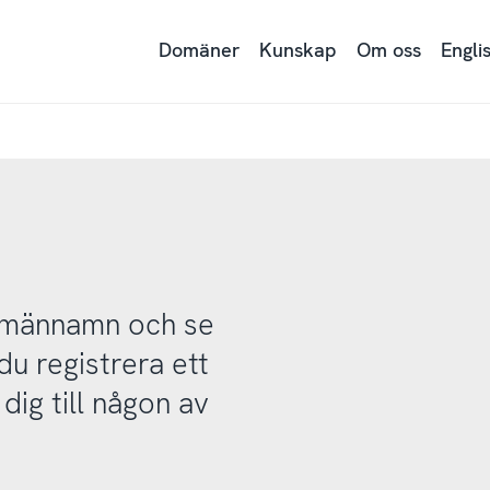
Domäner
Kunskap
Om oss
Engli
domännamn och se
u registrera ett
ig till någon av