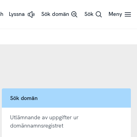
sh
Lyssna
Sök domän
Sök
Meny
Lyssna
på
sidans
text
med
ReadSpeaker
Sök domän
Utlämnande av uppgifter ur
domännamnsregistret