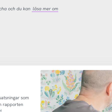
tcha och du kan
läsa mer om
 satsningar som
h rapporten
!