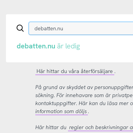
Sök
en
.se-
eller
debatten.nu
är ledig
.nu-
domän
Här hittar du våra återförsäljare
.
På grund av skyddet av personuppgifter d
sökning. För innehavare som är privatpe
kontaktuppgifter. Här kan du läsa mer
information som döljs
.
Här hittar du
regler och beskrivningar