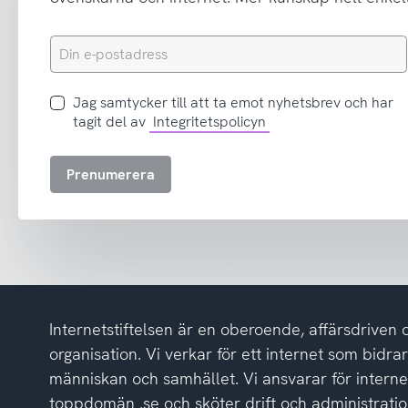
Din
e-
postadress
Jag
Jag samtycker till att ta emot nyhetsbrev och har
samtycker
tagit del av
Integritetspolicyn
till
att
Prenumerera
ta
emot
nyhetsbrev
och
har
tagit
del
Internetstiftelsen är en oberoende, affärsdriven 
av
integritetspolicyn
organisation. Vi verkar för ett internet som bidrar p
människan och samhället. Vi ansvarar för intern
toppdomän .se och sköter drift och administrat