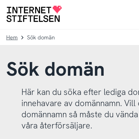
Till
Till
navigering
innehåll
Till
startsida
Hem
Sök domän
Sök domän
Här kan du söka efter lediga 
innehavare av domännamn. Vill d
domännamn så måste du vända d
våra återförsäljare.