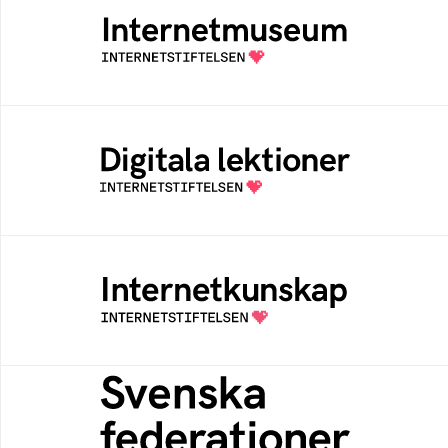
Ett digitalt museum som byggts, och kureras
av Internetstiftelsen
Digitala lektioner
Öppen digital lärresurs med färdiga lektioner
för alla stadier i grundskolan
Internetkunskap
Samlad kunskap som hjälper dig att bli en
säker och medveten internetanvändare
Svenska federationer
Grunden för medlemskap i en sektors- eller
kontextspecifik federation