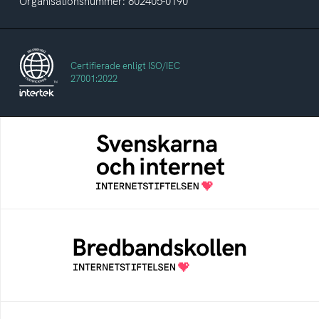
Organisationsnummer: 802405-0190
Certifierade enligt ISO/IEC
27001:2022
Svenskarna och internet
En årlig studie av svenska folkets
internetvanor
Bredbandskollen
Bredbandskollen är ett oberoende
konsumentverktyg som drivs av
Internetstiftelsen
Internetmuseum