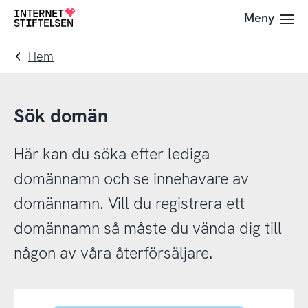
Till
Till
Meny
Till
navigering
innehåll
startsida
Hem
Sök domän
Här kan du söka efter lediga
domännamn och se innehavare av
domännamn. Vill du registrera ett
domännamn så måste du vända dig till
någon av våra återförsäljare.