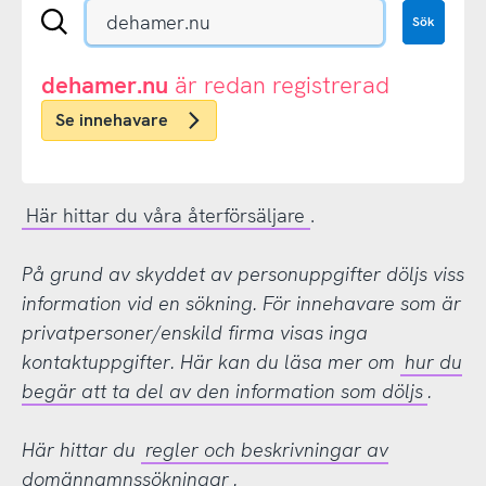
Sök
Sök
en
.se-
eller
dehamer.nu
är redan registrerad
.nu-
Se innehavare
domän
Här hittar du våra återförsäljare
.
På grund av skyddet av personuppgifter döljs viss
information vid en sökning. För innehavare som är
privatpersoner/enskild firma visas inga
kontaktuppgifter. Här kan du läsa mer om
hur du
begär att ta del av den information som döljs
.
Här hittar du
regler och beskrivningar av
domännamnssökningar
.