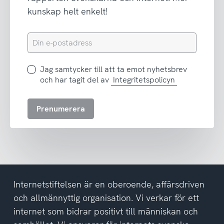
kunskap helt enkelt!
Din
e-
postadress
Jag
Jag samtycker till att ta emot nyhetsbrev
samtycker
och har tagit del av
Integritetspolicyn
till
att
Prenumerera
ta
emot
nyhetsbrev
och
har
tagit
del
Internetstiftelsen är en oberoende, affärsdriven
av
och allmännyttig organisation. Vi verkar för ett
integritetspolicyn
internet som bidrar positivt till människan och