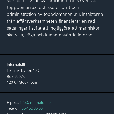
samhället. Vi ansvarar för internets svenska
toppdomän .se och sköter drift och
administration av toppdomänen .nu. Intäkterna
från affärsverksamheten finansierar en rad
satsningar i syfte att möjliggöra att människor
ska vilja, våga och kunna använda internet.
Internetstiftelsen
Hammarby Kaj 10D
Box 92073
120 07 Stockholm
E-post:
info@internetstiftelsen.se
Telefon:
08-452 35 00