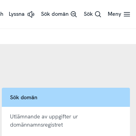
sh
Lyssna
Sök domän
Sök
Meny
Lyssna
på
sidans
text
med
ReadSpeaker
Sök domän
Utlämnande av uppgifter ur
domännamnsregistret