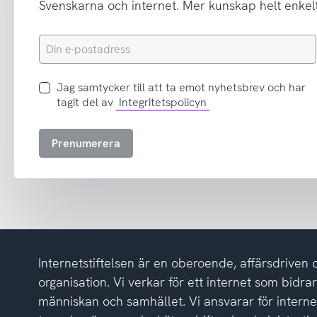
Svenskarna och internet. Mer kunskap helt enkelt
Din
e-
postadress
Jag
Jag samtycker till att ta emot nyhetsbrev och har
samtycker
tagit del av
Integritetspolicyn
till
att
Prenumerera
ta
emot
nyhetsbrev
och
har
tagit
del
Internetstiftelsen är en oberoende, affärsdriven 
av
integritetspolicyn
organisation. Vi verkar för ett internet som bidrar p
människan och samhället. Vi ansvarar för intern