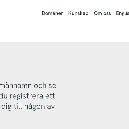
Domäner
Kunskap
Om oss
Engli
domännamn och se
u registrera ett
ig till någon av