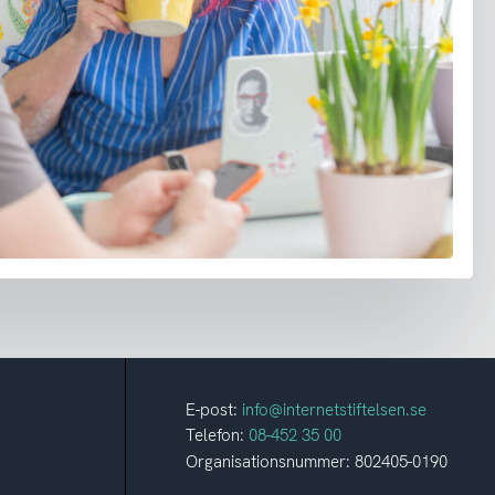
E-post:
info@internetstiftelsen.se
Telefon:
08-452 35 00
Organisationsnummer: 802405-0190