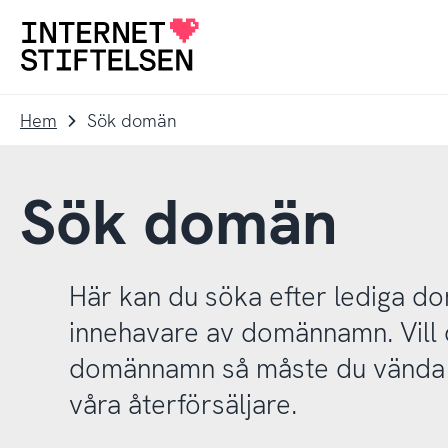
Till
Till
navigering
innehåll
Till
startsida
Hem
Sök domän
Sök domän
Här kan du söka efter lediga 
innehavare av domännamn. Vill d
domännamn så måste du vända d
våra återförsäljare.