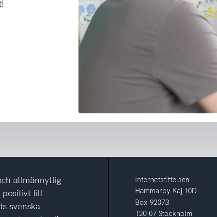
!
och allmännyttig
Internetstiftelsen
Hammarby Kaj 10D
ositivt till
Box 92073
ets svenska
120 07 Stockholm