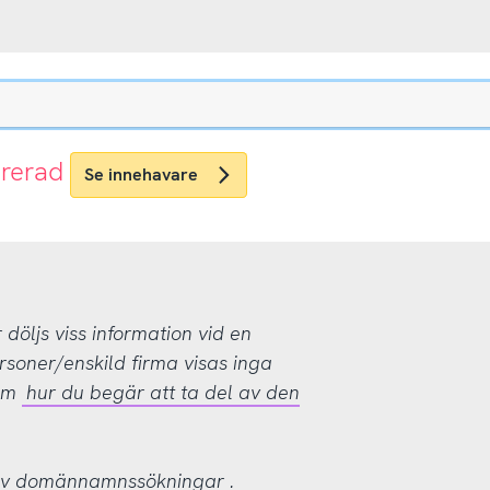
trerad
Se innehavare
öljs viss information vid en
rsoner/enskild firma visas inga
 om
hur du begär att ta del av den
 av domännamnssökningar
.