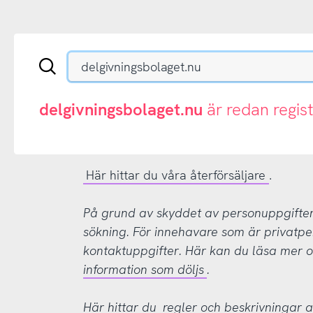
Sök
en
.se-
eller
delgivningsbolaget.nu
är redan regis
.nu-
domän
Här hittar du våra återförsäljare
.
På grund av skyddet av personuppgifter d
sökning. För innehavare som är privatpe
kontaktuppgifter. Här kan du läsa mer
information som döljs
.
Här hittar du
regler och beskrivningar