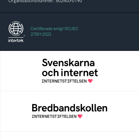
Organisationsnummer: 802405-0190
Certifierade enligt ISO/IEC
27001:2022
Svenskarna och internet
En årlig studie av svenska folkets
internetvanor
Bredbandskollen
Bredbandskollen är ett oberoende
konsumentverktyg som drivs av
Internetstiftelsen
Internetmuseum