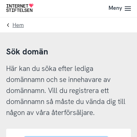
Till
Till
Meny
Till
navigering
innehåll
startsida
Hem
Sök domän
Här kan du söka efter lediga
domännamn och se innehavare av
domännamn. Vill du registrera ett
domännamn så måste du vända dig till
någon av våra återförsäljare.