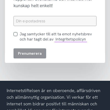
kunskap helt enkelt!
Din
e-
postadress
Jag
Jag samtycker till att ta emot nyhetsbrev
samtycker
och har tagit del av
Integritetspolicyn
till
att
Prenumerera
ta
emot
nyhetsbrev
och
har
tagit
del
Internetstiftelsen är en oberoende, affärsdriven
av
och allmännyttig organisation. Vi verkar för ett
integritetspolicyn
internet som bidrar positivt till människan och