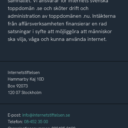
samhället. Vi ansvarar för internets svenska
toppdomän .se och sköter drift och
administration av toppdomänen .nu. Intäkterna
från affärsverksamheten finansierar en rad
satsningar i syfte att möjliggöra att människor
ska vilja, våga och kunna använda internet.
Internetstiftelsen
Hammarby Kaj 10D
Box 92073
120 07 Stockholm
E-post:
info@internetstiftelsen.se
Telefon:
08-452 35 00