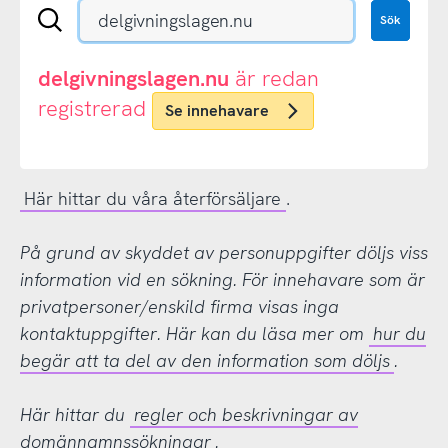
Sök
Sök
en
.se-
eller
delgivningslagen.nu
är redan
.nu-
registrerad
Se innehavare
domän
Här hittar du våra återförsäljare
.
På grund av skyddet av personuppgifter döljs viss
information vid en sökning. För innehavare som är
privatpersoner/enskild firma visas inga
kontaktuppgifter. Här kan du läsa mer om
hur du
begär att ta del av den information som döljs
.
Här hittar du
regler och beskrivningar av
domännamnssökningar
.