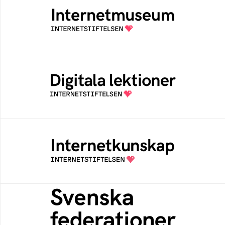
Ett digitalt museum som byggts, och kureras
av Internetstiftelsen
Digitala lektioner
Öppen digital lärresurs med färdiga lektioner
för alla stadier i grundskolan
Internetkunskap
Samlad kunskap som hjälper dig att bli en
säker och medveten internetanvändare
Svenska federationer
Grunden för medlemskap i en sektors- eller
kontextspecifik federation