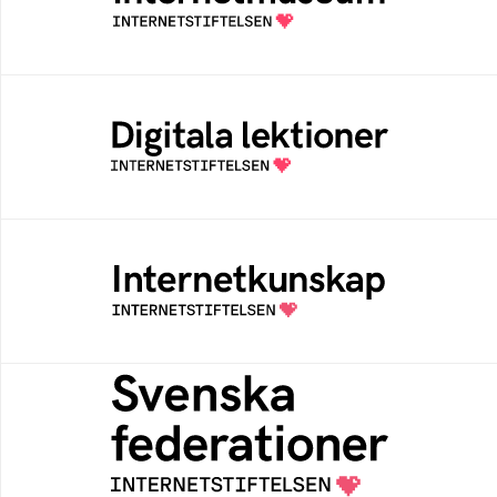
av Internetstiftelsen
Digitala lektioner
Öppen digital lärresurs med färdiga lektioner
för alla stadier i grundskolan
Internetkunskap
Samlad kunskap som hjälper dig att bli en
säker och medveten internetanvändare
Svenska federationer
Grunden för medlemskap i en sektors- eller
kontextspecifik federation