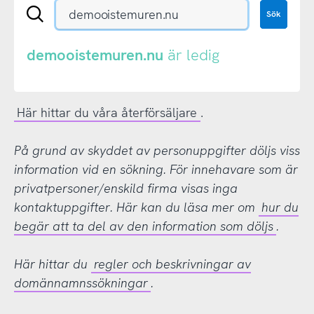
Sök
Sök
en
.se-
eller
demooistemuren.nu
är ledig
.nu-
domän
Här hittar du våra återförsäljare
.
På grund av skyddet av personuppgifter döljs viss
information vid en sökning. För innehavare som är
privatpersoner/enskild firma visas inga
kontaktuppgifter. Här kan du läsa mer om
hur du
begär att ta del av den information som döljs
.
Här hittar du
regler och beskrivningar av
domännamnssökningar
.