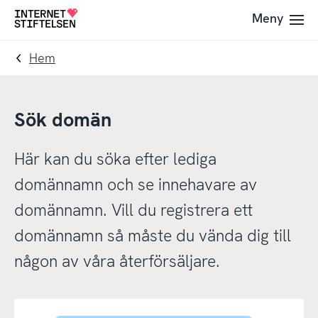
Till
Till
Meny
Till
navigering
innehåll
startsida
Hem
Sök domän
Här kan du söka efter lediga
domännamn och se innehavare av
domännamn. Vill du registrera ett
domännamn så måste du vända dig till
någon av våra återförsäljare.