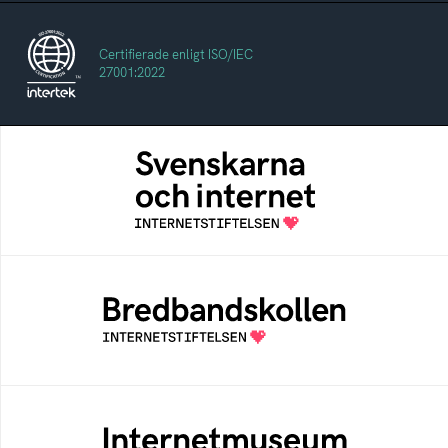
Certifierade enligt ISO/IEC
27001:2022
Svenskarna och internet
En årlig studie av svenska folkets
internetvanor
Bredbandskollen
Bredbandskollen är ett oberoende
konsumentverktyg som drivs av
Internetstiftelsen
Internetmuseum
Ett digitalt museum som byggts, och kureras