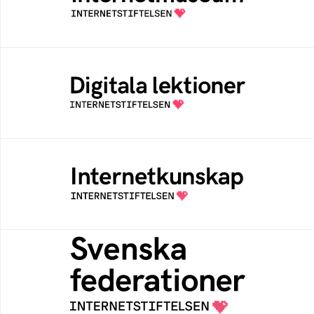
av Internetstiftelsen
Digitala lektioner
Öppen digital lärresurs med färdiga lektioner
för alla stadier i grundskolan
Internetkunskap
Samlad kunskap som hjälper dig att bli en
säker och medveten internetanvändare
Svenska federationer
Grunden för medlemskap i en sektors- eller
kontextspecifik federation