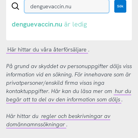
Sök
Sök
en
.se-
eller
denguevaccin.nu
är ledig
.nu-
domän
Här hittar du våra återförsäljare
.
På grund av skyddet av personuppgifter döljs viss
information vid en sökning. För innehavare som är
privatpersoner/enskild firma visas inga
kontaktuppgifter. Här kan du läsa mer om
hur du
begär att ta del av den information som döljs
.
Här hittar du
regler och beskrivningar av
domännamnssökningar
.