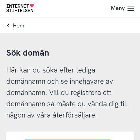
Till
Till
Meny
Till
navigering
innehåll
startsida
Hem
Sök domän
Här kan du söka efter lediga
domännamn och se innehavare av
domännamn. Vill du registrera ett
domännamn så måste du vända dig till
någon av våra återförsäljare.