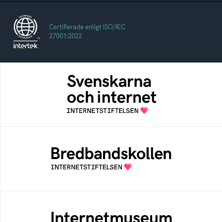
Certifierade enligt ISO/IEC
27001:2022
Svenskarna och internet
En årlig studie av svenska folkets
internetvanor
Bredbandskollen
Bredbandskollen är ett oberoende
konsumentverktyg som drivs av
Internetstiftelsen
Internetmuseum
Ett digitalt museum som byggts, och kureras