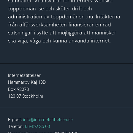
samhället. Vi ansvarar för internets svenska
toppdomän .se och sköter drift och
administration av toppdomänen .nu. Intäkterna
från affärsverksamheten finansierar en rad
satsningar i syfte att möjliggöra att människor
ska vilja, våga och kunna använda internet.
Internetstiftelsen
Hammarby Kaj 10D
Box 92073
120 07 Stockholm
E-post:
info@internetstiftelsen.se
Telefon:
08-452 35 00