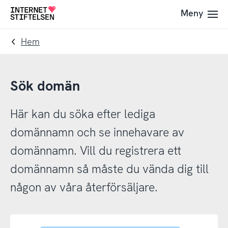
Till
Till
Meny
Till
navigering
innehåll
startsida
Hem
Sök domän
Här kan du söka efter lediga
domännamn och se innehavare av
domännamn. Vill du registrera ett
domännamn så måste du vända dig till
någon av våra återförsäljare.