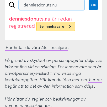
Sök
Sök
en
.se-
eller
denniesdonuts.nu
är redan
.nu-
registrerad
Se innehavare
domän
Här hittar du våra återförsäljare
.
På grund av skyddet av personuppgifter döljs viss
information vid en sökning. För innehavare som är
privatpersoner/enskild firma visas inga
kontaktuppgifter. Här kan du läsa mer om
hur du
begär att ta del av den information som döljs
.
Här hittar du
regler och beskrivningar av
domännamnssökningar
.