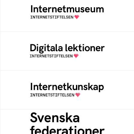
Ett digitalt museum som byggts, och kureras
av Internetstiftelsen
Digitala lektioner
Öppen digital lärresurs med färdiga lektioner
för alla stadier i grundskolan
Internetkunskap
Samlad kunskap som hjälper dig att bli en
säker och medveten internetanvändare
Svenska federationer
Grunden för medlemskap i en sektors- eller
kontextspecifik federation