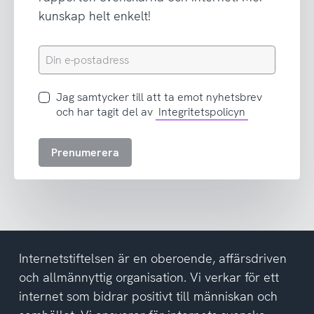
kunskap helt enkelt!
Din
e-
postadress
Jag
Jag samtycker till att ta emot nyhetsbrev
samtycker
och har tagit del av
Integritetspolicyn
till
att
Prenumerera
ta
emot
nyhetsbrev
och
har
tagit
del
Internetstiftelsen är en oberoende, affärsdriven
av
och allmännyttig organisation. Vi verkar för ett
integritetspolicyn
internet som bidrar positivt till människan och