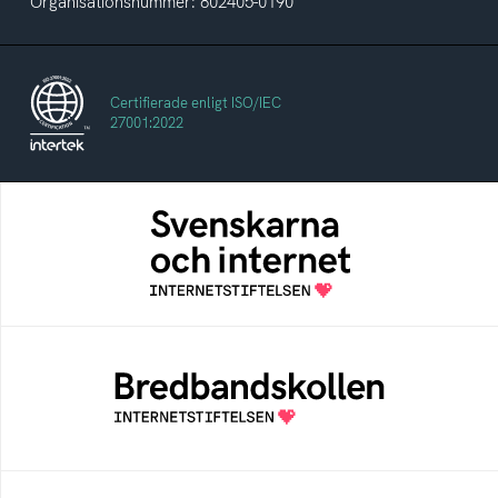
Organisationsnummer: 802405-0190
Certifierade enligt ISO/IEC
27001:2022
Svenskarna och internet
En årlig studie av svenska folkets
internetvanor
Bredbandskollen
Bredbandskollen är ett oberoende
konsumentverktyg som drivs av
Internetstiftelsen
Internetmuseum