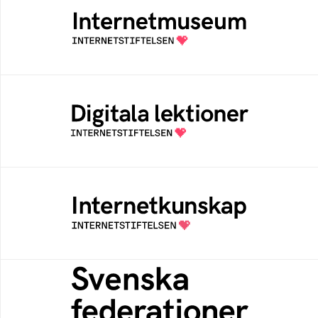
Ett digitalt museum som byggts, och kureras
av Internetstiftelsen
Digitala lektioner
Öppen digital lärresurs med färdiga lektioner
för alla stadier i grundskolan
Internetkunskap
Samlad kunskap som hjälper dig att bli en
säker och medveten internetanvändare
Svenska federationer
Grunden för medlemskap i en sektors- eller
kontextspecifik federation