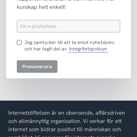
kunskap helt enkelt!
Din
e-
postadress
Jag
Jag samtycker till att ta emot nyhetsbrev
samtycker
och har tagit del av
Integritetspolicyn
till
att
Prenumerera
ta
emot
nyhetsbrev
och
har
tagit
del
Internetstiftelsen är en oberoende, affärsdriven
av
och allmännyttig organisation. Vi verkar för ett
integritetspolicyn
internet som bidrar positivt till människan och