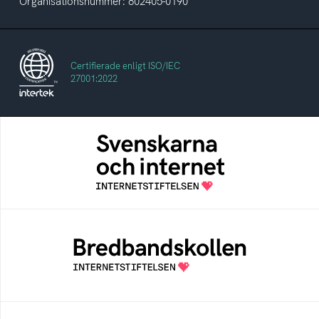
Organisationsnummer: 802405-0190
Certifierade enligt ISO/IEC
27001:2022
Svenskarna och internet
En årlig studie av svenska folkets
internetvanor
Bredbandskollen
Bredbandskollen är ett oberoende
konsumentverktyg som drivs av
Internetstiftelsen
Internetmuseum