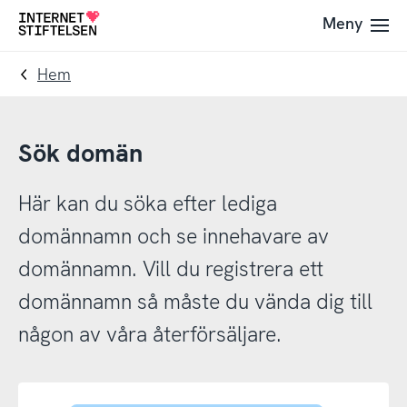
Till
Till
Meny
Till
navigering
innehåll
startsida
Hem
Sök domän
Här kan du söka efter lediga
domännamn och se innehavare av
domännamn. Vill du registrera ett
domännamn så måste du vända dig till
någon av våra återförsäljare.