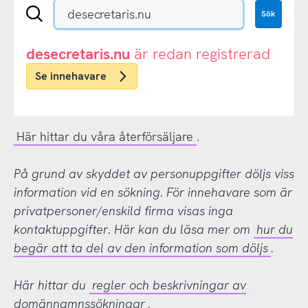
Sök
Sök
en
.se-
eller
desecretaris.nu
är redan registrerad
.nu-
Se innehavare
domän
Här hittar du våra återförsäljare
.
På grund av skyddet av personuppgifter döljs viss
information vid en sökning. För innehavare som är
privatpersoner/enskild firma visas inga
kontaktuppgifter. Här kan du läsa mer om
hur du
begär att ta del av den information som döljs
.
Här hittar du
regler och beskrivningar av
domännamnssökningar
.