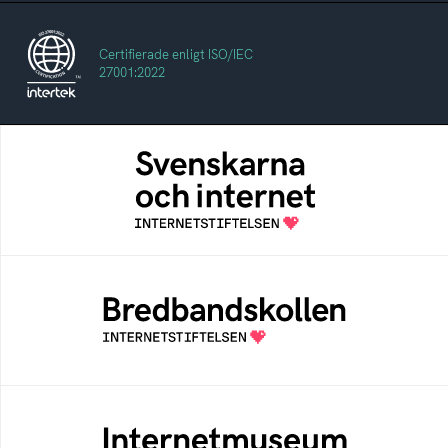
Certifierade enligt ISO/IEC
27001:2022
Svenskarna och internet
En årlig studie av svenska folkets
internetvanor
Bredbandskollen
Bredbandskollen är ett oberoende
konsumentverktyg som drivs av
Internetstiftelsen
Internetmuseum
Ett digitalt museum som byggts, och kureras