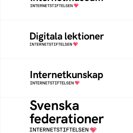
av Internetstiftelsen
Digitala lektioner
Öppen digital lärresurs med färdiga lektioner
för alla stadier i grundskolan
Internetkunskap
Samlad kunskap som hjälper dig att bli en
säker och medveten internetanvändare
Svenska federationer
Grunden för medlemskap i en sektors- eller
kontextspecifik federation