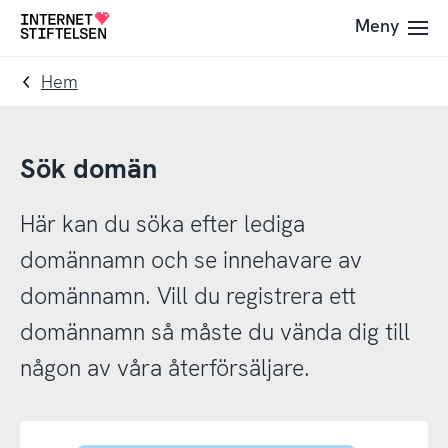
Till
Till
Meny
Till
navigering
innehåll
startsida
Hem
Sök domän
Här kan du söka efter lediga
domännamn och se innehavare av
domännamn. Vill du registrera ett
domännamn så måste du vända dig till
någon av våra återförsäljare.