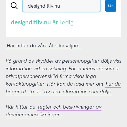
Sök
Sök
en
.se-
eller
designditliv.nu
är ledig
.nu-
domän
Här hittar du våra återförsäljare
.
På grund av skyddet av personuppgifter döljs viss
information vid en sökning. För innehavare som är
privatpersoner/enskild firma visas inga
kontaktuppgifter. Här kan du läsa mer om
hur du
begär att ta del av den information som döljs
.
Här hittar du
regler och beskrivningar av
domännamnssökningar
.