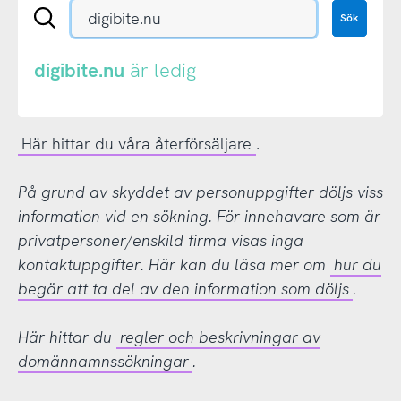
Sök
Sök
en
.se-
eller
digibite.nu
är ledig
.nu-
domän
Här hittar du våra återförsäljare
.
På grund av skyddet av personuppgifter döljs viss
information vid en sökning. För innehavare som är
privatpersoner/enskild firma visas inga
kontaktuppgifter. Här kan du läsa mer om
hur du
begär att ta del av den information som döljs
.
Här hittar du
regler och beskrivningar av
domännamnssökningar
.