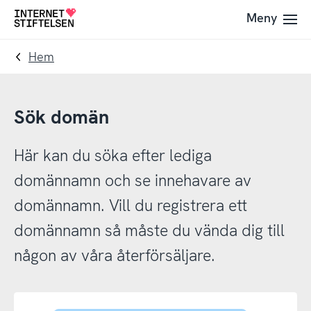
Till
Till
Meny
Till
navigering
innehåll
startsida
Hem
Sök domän
Här kan du söka efter lediga
domännamn och se innehavare av
domännamn. Vill du registrera ett
domännamn så måste du vända dig till
någon av våra återförsäljare.