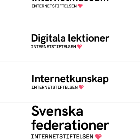
av Internetstiftelsen
Digitala lektioner
Öppen digital lärresurs med färdiga lektioner
för alla stadier i grundskolan
Internetkunskap
Samlad kunskap som hjälper dig att bli en
säker och medveten internetanvändare
Svenska federationer
Grunden för medlemskap i en sektors- eller
kontextspecifik federation