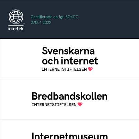
Certifierade enligt ISO/IEC
27001:2022
Svenskarna och internet
En årlig studie av svenska folkets
internetvanor
Bredbandskollen
Bredbandskollen är ett oberoende
konsumentverktyg som drivs av
Internetstiftelsen
Internetmuseum
Ett digitalt museum som byggts, och kureras