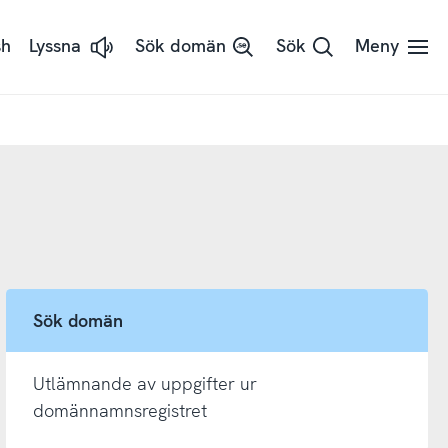
sh
Lyssna
Sök domän
Sök
Meny
Lyssna
på
sidans
text
med
ReadSpeaker
Sök domän
Utlämnande av uppgifter ur
domännamnsregistret