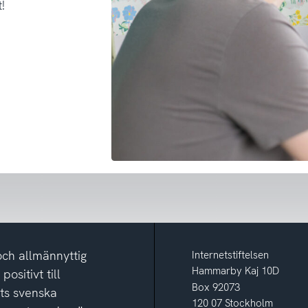
!
och allmännyttig
Internetstiftelsen
Hammarby Kaj 10D
ositivt till
Box 92073
ets svenska
120 07 Stockholm