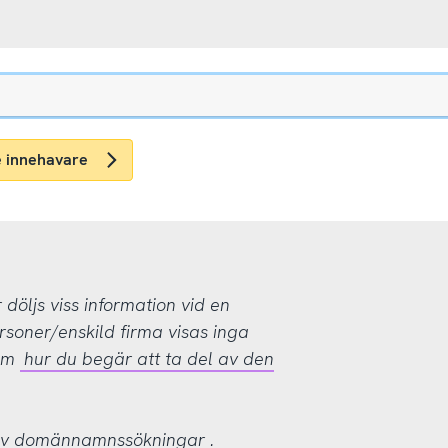
e innehavare
öljs viss information vid en
rsoner/enskild firma visas inga
 om
hur du begär att ta del av den
 av domännamnssökningar
.