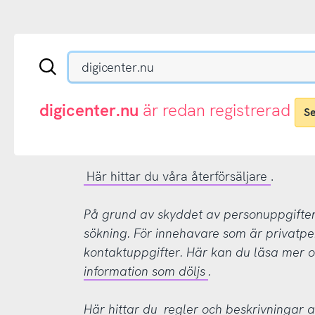
Sök
en
.se-
eller
digicenter.nu
är redan registrerad
S
.nu-
domän
Här hittar du våra återförsäljare
.
På grund av skyddet av personuppgifter d
sökning. För innehavare som är privatpe
kontaktuppgifter. Här kan du läsa mer
information som döljs
.
Här hittar du
regler och beskrivningar