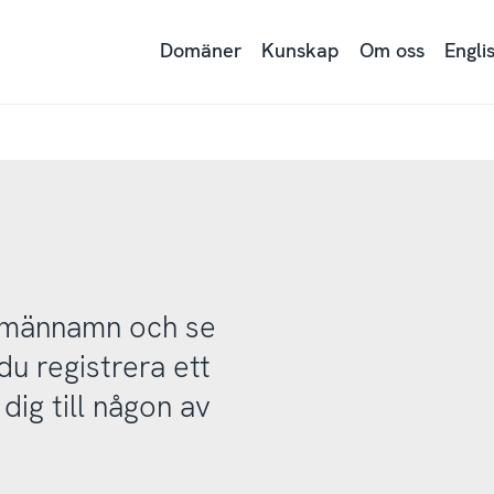
Domäner
Kunskap
Om oss
Engli
domännamn och se
u registrera ett
ig till någon av