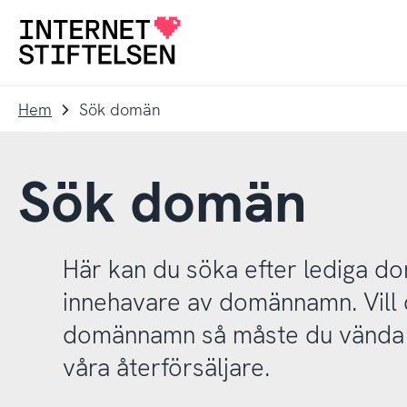
Till
Till
navigering
innehåll
Till
startsida
Hem
Sök domän
Sök domän
Här kan du söka efter lediga 
innehavare av domännamn. Vill d
domännamn så måste du vända d
våra återförsäljare.