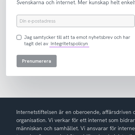
Svenskarna och internet. Mer kunskap helt enkelt
Din
e-
postadress
Jag
Jag samtycker till att ta emot nyhetsbrev och har
samtycker
tagit del av
Integritetspolicyn
till
att
Prenumerera
ta
emot
nyhetsbrev
och
har
tagit
del
Internetstiftelsen är en oberoende, affärsdriven 
av
integritetspolicyn
organisation. Vi verkar för ett internet som bidrar p
människan och samhället. Vi ansvarar för intern