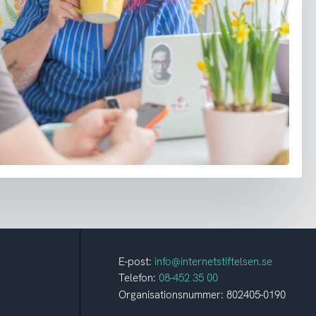
E-post:
info@internetstiftelsen.se
Telefon:
08-452 35 00
Organisationsnummer: 802405-0190