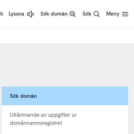
sh
Lyssna
Sök domän
Sök
Meny
Lyssna
på
sidans
text
med
ReadSpeaker
Sök domän
Utlämnande av uppgifter ur
domännamnsregistret