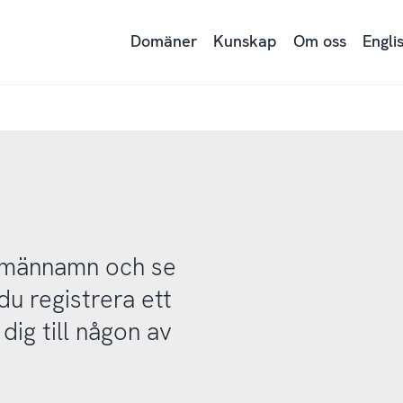
Domäner
Kunskap
Om oss
Engli
domännamn och se
u registrera ett
ig till någon av