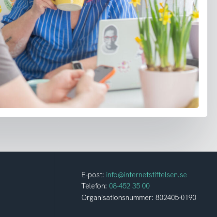
E-post:
info@internetstiftelsen.se
Telefon:
08-452 35 00
Organisationsnummer: 802405-0190