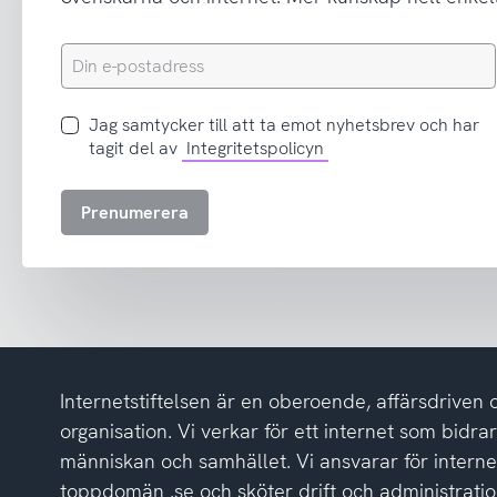
Din
e-
postadress
Jag
Jag samtycker till att ta emot nyhetsbrev och har
samtycker
tagit del av
Integritetspolicyn
till
att
Prenumerera
ta
emot
nyhetsbrev
och
har
tagit
del
Internetstiftelsen är en oberoende, affärsdriven 
av
integritetspolicyn
organisation. Vi verkar för ett internet som bidrar p
människan och samhället. Vi ansvarar för intern
toppdomän .se och sköter drift och administrat