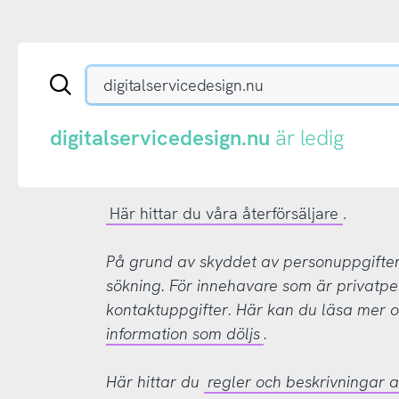
Sök
en
.se-
eller
digitalservicedesign.nu
är ledig
.nu-
domän
Här hittar du våra återförsäljare
.
På grund av skyddet av personuppgifter d
sökning. För innehavare som är privatpe
kontaktuppgifter. Här kan du läsa mer
information som döljs
.
Här hittar du
regler och beskrivningar