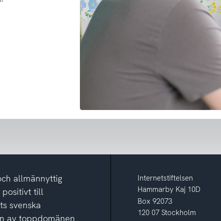
och allmännyttig
Internetstiftelsen
Hammarby Kaj 10D
ositivt till
Box 92073
ets svenska
120 07 Stockholm
ion av toppdomänen