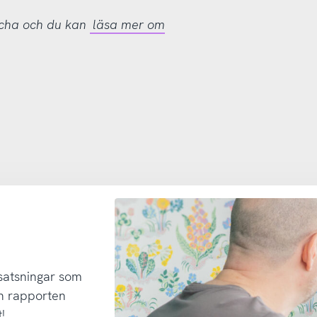
tcha och du kan
läsa mer om
 satsningar som
h rapporten
!