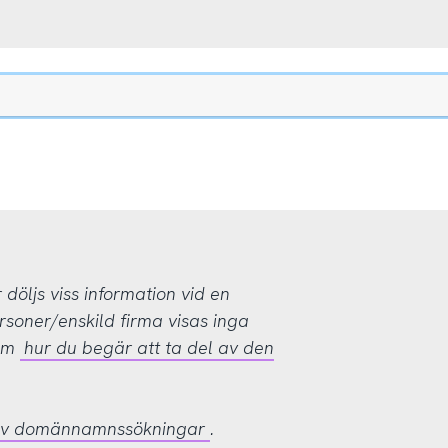
öljs viss information vid en
rsoner/enskild firma visas inga
 om
hur du begär att ta del av den
 av domännamnssökningar
.