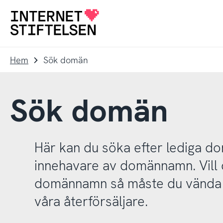
Till
Till
navigering
innehåll
Till
startsida
Hem
Sök domän
Sök domän
Här kan du söka efter lediga 
innehavare av domännamn. Vill d
domännamn så måste du vända d
våra återförsäljare.