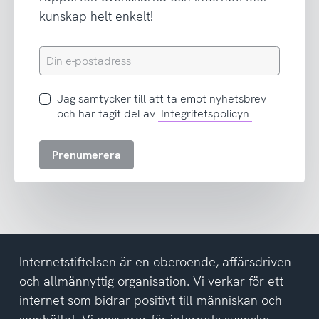
kunskap helt enkelt!
Din
e-
postadress
Jag
Jag samtycker till att ta emot nyhetsbrev
samtycker
och har tagit del av
Integritetspolicyn
till
att
Prenumerera
ta
emot
nyhetsbrev
och
har
tagit
del
Internetstiftelsen är en oberoende, affärsdriven
av
och allmännyttig organisation. Vi verkar för ett
integritetspolicyn
internet som bidrar positivt till människan och