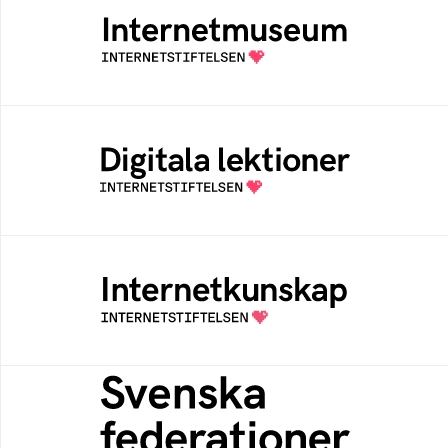
Ett digitalt museum som byggts, och kureras
av Internetstiftelsen
Digitala lektioner
Öppen digital lärresurs med färdiga lektioner
för alla stadier i grundskolan
Internetkunskap
Samlad kunskap som hjälper dig att bli en
säker och medveten internetanvändare
Svenska federationer
Grunden för medlemskap i en sektors- eller
kontextspecifik federation