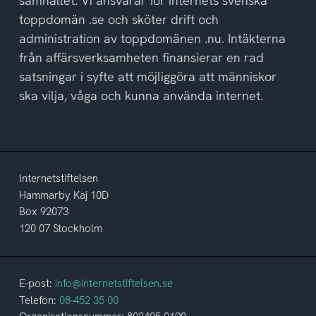
samhället. Vi ansvarar för internets svenska
toppdomän .se och sköter drift och
administration av toppdomänen .nu. Intäkterna
från affärsverksamheten finansierar en rad
satsningar i syfte att möjliggöra att människor
ska vilja, våga och kunna använda internet.
Internetstiftelsen
Hammarby Kaj 10D
Box 92073
120 07 Stockholm
E-post:
info@internetstiftelsen.se
Telefon:
08-452 35 00