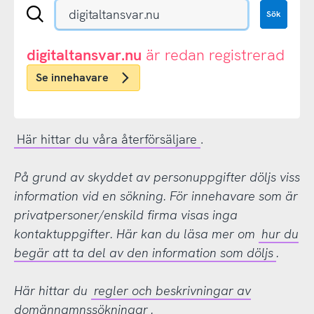
Sök
Sök
en
.se-
eller
digitaltansvar.nu
är redan registrerad
.nu-
Se innehavare
domän
Här hittar du våra återförsäljare
.
På grund av skyddet av personuppgifter döljs viss
information vid en sökning. För innehavare som är
privatpersoner/enskild firma visas inga
kontaktuppgifter. Här kan du läsa mer om
hur du
begär att ta del av den information som döljs
.
Här hittar du
regler och beskrivningar av
domännamnssökningar
.