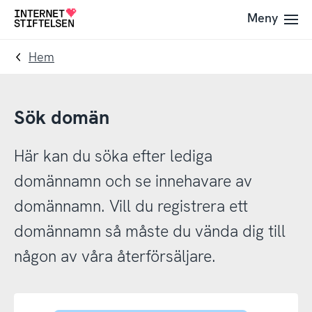
Till
Till
Meny
Till
navigering
innehåll
startsida
Hem
Sök domän
Här kan du söka efter lediga
domännamn och se innehavare av
domännamn. Vill du registrera ett
domännamn så måste du vända dig till
någon av våra återförsäljare.