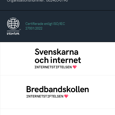
Organisationsnummer: 802405-0190
Certifierade enligt ISO/IEC
27001:2022
Svenskarna och internet
En årlig studie av svenska folkets
internetvanor
Bredbandskollen
Bredbandskollen är ett oberoende
konsumentverktyg som drivs av
Internetstiftelsen
Internetmuseum