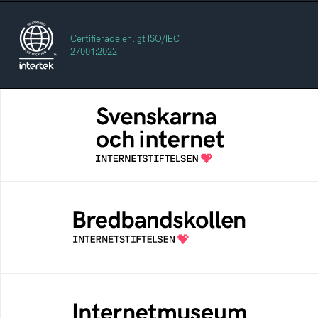
Certifierade enligt ISO/IEC
27001:2022
Svenskarna och internet
En årlig studie av svenska folkets
internetvanor
Bredbandskollen
Bredbandskollen är ett oberoende
konsumentverktyg som drivs av
Internetstiftelsen
Internetmuseum
Ett digitalt museum som byggts, och kureras