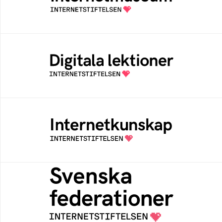
av Internetstiftelsen
Digitala lektioner
Öppen digital lärresurs med färdiga lektioner
för alla stadier i grundskolan
Internetkunskap
Samlad kunskap som hjälper dig att bli en
säker och medveten internetanvändare
Svenska federationer
Grunden för medlemskap i en sektors- eller
kontextspecifik federation