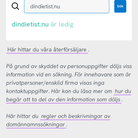
Sök
Sök
en
.se-
eller
dindietist.nu
är ledig
.nu-
domän
Här hittar du våra återförsäljare
.
På grund av skyddet av personuppgifter döljs viss
information vid en sökning. För innehavare som är
privatpersoner/enskild firma visas inga
kontaktuppgifter. Här kan du läsa mer om
hur du
begär att ta del av den information som döljs
.
Här hittar du
regler och beskrivningar av
domännamnssökningar
.