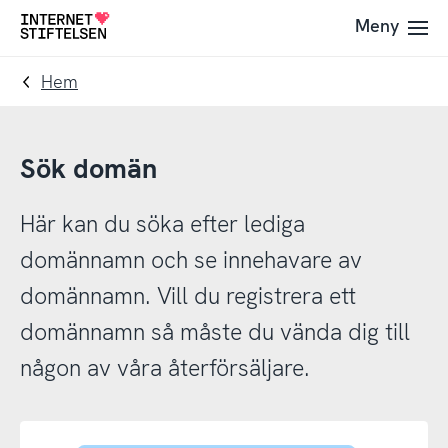
Till
Till
Meny
Till
navigering
innehåll
startsida
Hem
Sök domän
Här kan du söka efter lediga
domännamn och se innehavare av
domännamn. Vill du registrera ett
domännamn så måste du vända dig till
någon av våra återförsäljare.