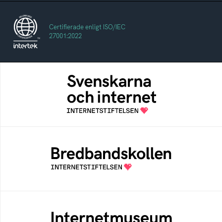
Certifierade enligt ISO/IEC
27001:2022
Svenskarna och internet
En årlig studie av svenska folkets
internetvanor
Bredbandskollen
Bredbandskollen är ett oberoende
konsumentverktyg som drivs av
Internetstiftelsen
Internetmuseum
Ett digitalt museum som byggts, och kureras