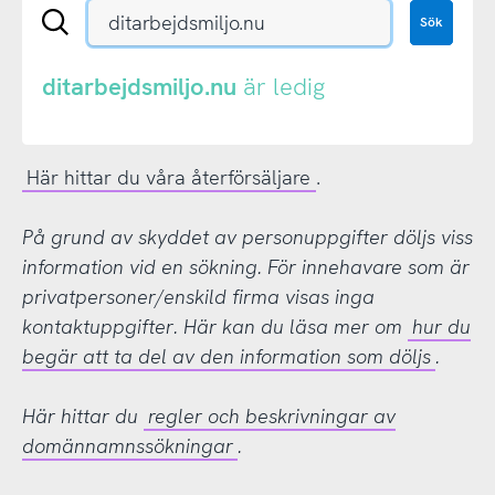
Sök
Sök
en
.se-
eller
ditarbejdsmiljo.nu
är ledig
.nu-
domän
Här hittar du våra återförsäljare
.
På grund av skyddet av personuppgifter döljs viss
information vid en sökning. För innehavare som är
privatpersoner/enskild firma visas inga
kontaktuppgifter. Här kan du läsa mer om
hur du
begär att ta del av den information som döljs
.
Här hittar du
regler och beskrivningar av
domännamnssökningar
.