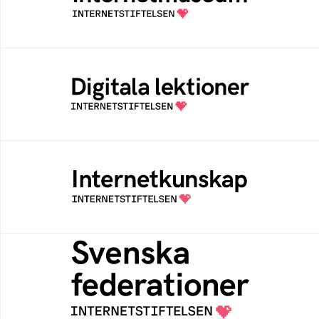
av Internetstiftelsen
Digitala lektioner
Öppen digital lärresurs med färdiga lektioner
för alla stadier i grundskolan
Internetkunskap
Samlad kunskap som hjälper dig att bli en
säker och medveten internetanvändare
Svenska federationer
Grunden för medlemskap i en sektors- eller
kontextspecifik federation