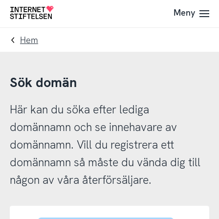
Till
Till
Meny
Till
navigering
innehåll
startsida
Hem
Sök domän
Här kan du söka efter lediga
domännamn och se innehavare av
domännamn. Vill du registrera ett
domännamn så måste du vända dig till
någon av våra återförsäljare.