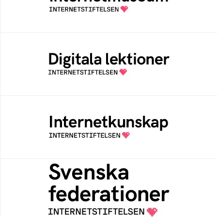
av Internetstiftelsen
Digitala lektioner
Öppen digital lärresurs med färdiga lektioner
för alla stadier i grundskolan
Internetkunskap
Samlad kunskap som hjälper dig att bli en
säker och medveten internetanvändare
Svenska federationer
Grunden för medlemskap i en sektors- eller
kontextspecifik federation