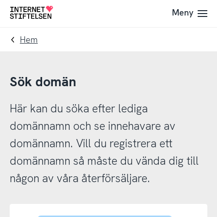
Till
Till
Meny
Till
navigering
innehåll
startsida
Hem
Sök domän
Här kan du söka efter lediga
domännamn och se innehavare av
domännamn. Vill du registrera ett
domännamn så måste du vända dig till
någon av våra återförsäljare.