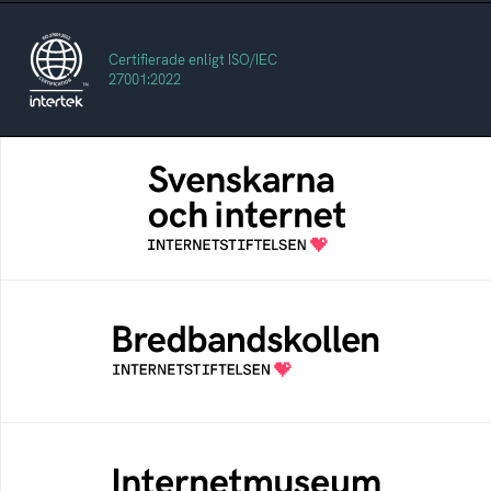
Certifierade enligt ISO/IEC
27001:2022
Svenskarna och internet
En årlig studie av svenska folkets
internetvanor
Bredbandskollen
Bredbandskollen är ett oberoende
konsumentverktyg som drivs av
Internetstiftelsen
Internetmuseum
Ett digitalt museum som byggts, och kureras