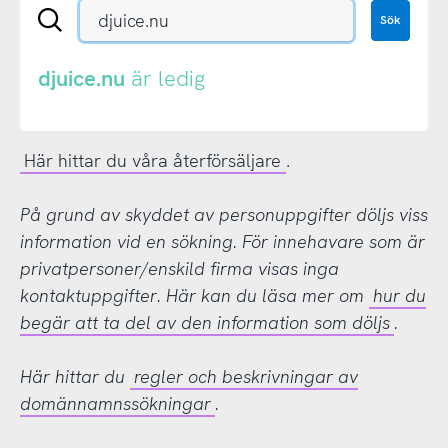
Sök
Sök
en
.se-
eller
djuice.nu
är ledig
.nu-
domän
Här hittar du våra återförsäljare
.
På grund av skyddet av personuppgifter döljs viss
information vid en sökning. För innehavare som är
privatpersoner/enskild firma visas inga
kontaktuppgifter. Här kan du läsa mer om
hur du
begär att ta del av den information som döljs
.
Här hittar du
regler och beskrivningar av
domännamnssökningar
.