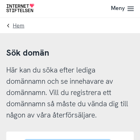
Till
Till
Meny
Till
navigering
innehåll
startsida
Hem
Sök domän
Här kan du söka efter lediga
domännamn och se innehavare av
domännamn. Vill du registrera ett
domännamn så måste du vända dig till
någon av våra återförsäljare.