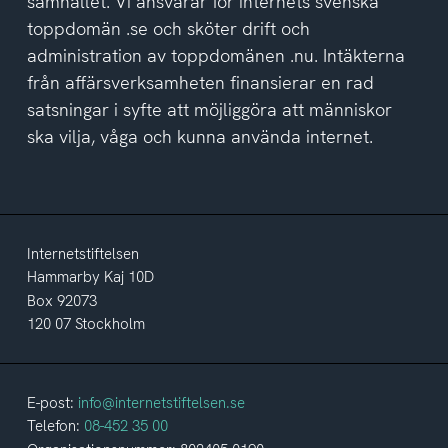
samhället. Vi ansvarar för internets svenska
toppdomän .se och sköter drift och
administration av toppdomänen .nu. Intäkterna
från affärsverksamheten finansierar en rad
satsningar i syfte att möjliggöra att människor
ska vilja, våga och kunna använda internet.
Internetstiftelsen
Hammarby Kaj 10D
Box 92073
120 07 Stockholm
E-post:
info@internetstiftelsen.se
Telefon:
08-452 35 00