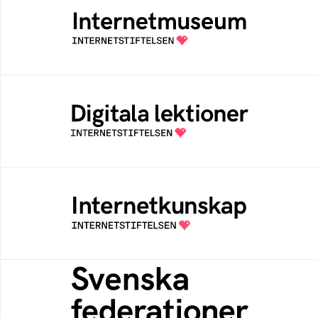
Ett digitalt museum som byggts, och kureras
av Internetstiftelsen
Digitala lektioner
Öppen digital lärresurs med färdiga lektioner
för alla stadier i grundskolan
Internetkunskap
Samlad kunskap som hjälper dig att bli en
säker och medveten internetanvändare
Svenska federationer
Grunden för medlemskap i en sektors- eller
kontextspecifik federation