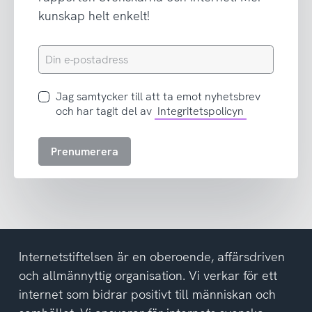
kunskap helt enkelt!
Din
e-
postadress
Jag
Jag samtycker till att ta emot nyhetsbrev
samtycker
och har tagit del av
Integritetspolicyn
till
att
Prenumerera
ta
emot
nyhetsbrev
och
har
tagit
del
Internetstiftelsen är en oberoende, affärsdriven
av
och allmännyttig organisation. Vi verkar för ett
integritetspolicyn
internet som bidrar positivt till människan och