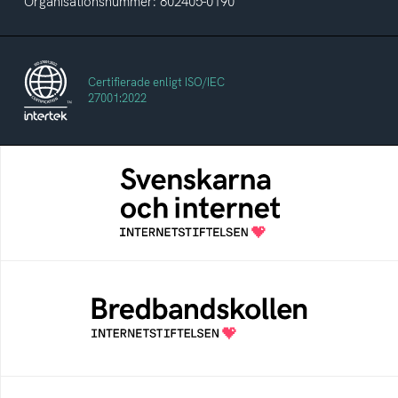
Organisationsnummer: 802405-0190
Certifierade enligt ISO/IEC
27001:2022
Svenskarna och internet
En årlig studie av svenska folkets
internetvanor
Bredbandskollen
Bredbandskollen är ett oberoende
konsumentverktyg som drivs av
Internetstiftelsen
Internetmuseum