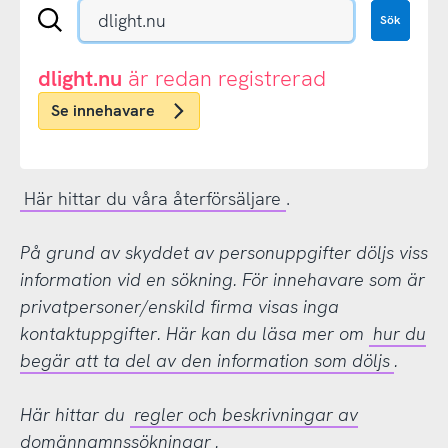
Sök
Sök
en
.se-
eller
dlight.nu
är redan registrerad
.nu-
Se innehavare
domän
Här hittar du våra återförsäljare
.
På grund av skyddet av personuppgifter döljs viss
information vid en sökning. För innehavare som är
privatpersoner/enskild firma visas inga
kontaktuppgifter. Här kan du läsa mer om
hur du
begär att ta del av den information som döljs
.
Här hittar du
regler och beskrivningar av
domännamnssökningar
.