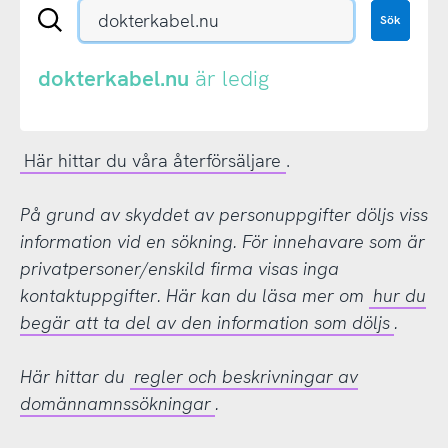
Sök
Sök
en
.se-
eller
dokterkabel.nu
är ledig
.nu-
domän
Här hittar du våra återförsäljare
.
På grund av skyddet av personuppgifter döljs viss
information vid en sökning. För innehavare som är
privatpersoner/enskild firma visas inga
kontaktuppgifter. Här kan du läsa mer om
hur du
begär att ta del av den information som döljs
.
Här hittar du
regler och beskrivningar av
domännamnssökningar
.