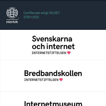
Certifierade enligt ISO/IEC
27001:2022
Svenskarna och internet
En årlig studie av svenska folkets
internetvanor
Bredbandskollen
Bredbandskollen är ett oberoende
konsumentverktyg som drivs av
Internetstiftelsen
Internetmuseum
Ett digitalt museum som byggts, och kureras