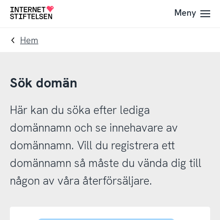
Till
Till
Meny
Till
navigering
innehåll
startsida
Hem
Sök domän
Här kan du söka efter lediga
domännamn och se innehavare av
domännamn. Vill du registrera ett
domännamn så måste du vända dig till
någon av våra återförsäljare.