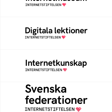
av Internetstiftelsen
Digitala lektioner
Öppen digital lärresurs med färdiga lektioner
för alla stadier i grundskolan
Internetkunskap
Samlad kunskap som hjälper dig att bli en
säker och medveten internetanvändare
Svenska federationer
Grunden för medlemskap i en sektors- eller
kontextspecifik federation