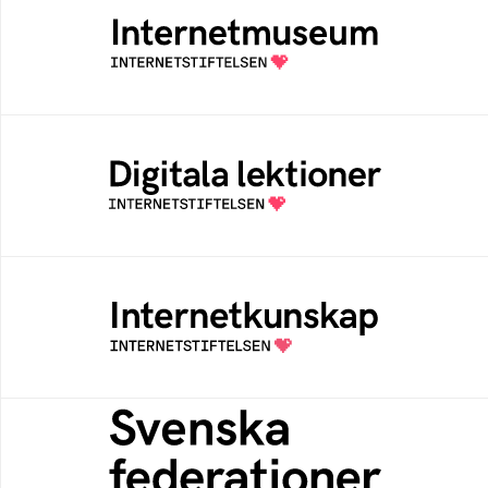
Ett digitalt museum som byggts, och kureras
av Internetstiftelsen
Digitala lektioner
Öppen digital lärresurs med färdiga lektioner
för alla stadier i grundskolan
Internetkunskap
Samlad kunskap som hjälper dig att bli en
säker och medveten internetanvändare
Svenska federationer
Grunden för medlemskap i en sektors- eller
kontextspecifik federation