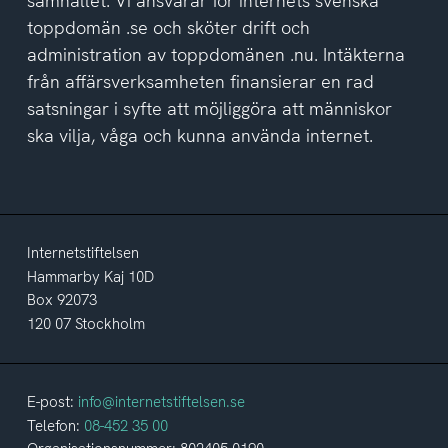
samhället. Vi ansvarar för internets svenska
toppdomän .se och sköter drift och
administration av toppdomänen .nu. Intäkterna
från affärsverksamheten finansierar en rad
satsningar i syfte att möjliggöra att människor
ska vilja, våga och kunna använda internet.
Internetstiftelsen
Hammarby Kaj 10D
Box 92073
120 07 Stockholm
E-post:
info@internetstiftelsen.se
Telefon:
08-452 35 00