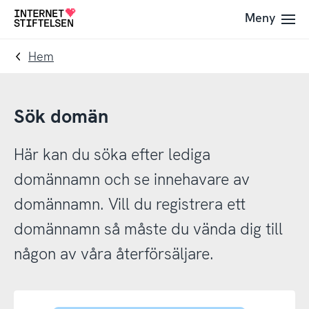
Till
Till
Meny
Till
navigering
innehåll
startsida
Hem
Sök domän
Här kan du söka efter lediga
domännamn och se innehavare av
domännamn. Vill du registrera ett
domännamn så måste du vända dig till
någon av våra återförsäljare.