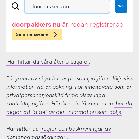
Sök
Sök
en
.se-
eller
doorpakkers.nu
är redan registrerad
.nu-
Se innehavare
domän
Här hittar du våra återförsäljare
.
På grund av skyddet av personuppgifter döljs viss
information vid en sökning. För innehavare som är
privatpersoner/enskild firma visas inga
kontaktuppgifter. Här kan du läsa mer om
hur du
begär att ta del av den information som döljs
.
Här hittar du
regler och beskrivningar av
domännamnssökningar
.