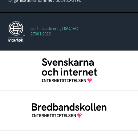
Organisationsnummer: 802405-0190
Certifierade enligt ISO/IEC
27001:2022
Svenskarna och internet
En årlig studie av svenska folkets
internetvanor
Bredbandskollen
Bredbandskollen är ett oberoende
konsumentverktyg som drivs av
Internetstiftelsen
Internetmuseum