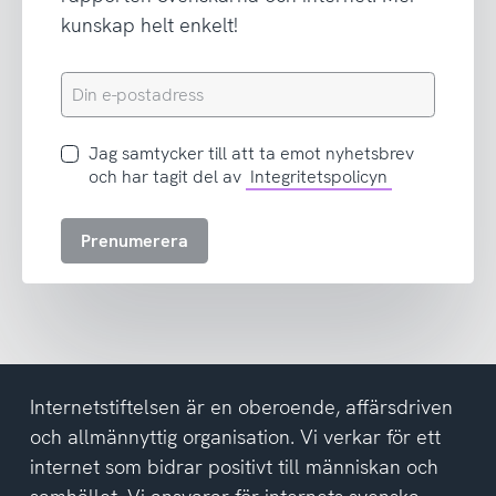
kunskap helt enkelt!
Din
e-
postadress
Jag
Jag samtycker till att ta emot nyhetsbrev
samtycker
och har tagit del av
Integritetspolicyn
till
att
Prenumerera
ta
emot
nyhetsbrev
och
har
tagit
del
Internetstiftelsen är en oberoende, affärsdriven
av
och allmännyttig organisation. Vi verkar för ett
integritetspolicyn
internet som bidrar positivt till människan och