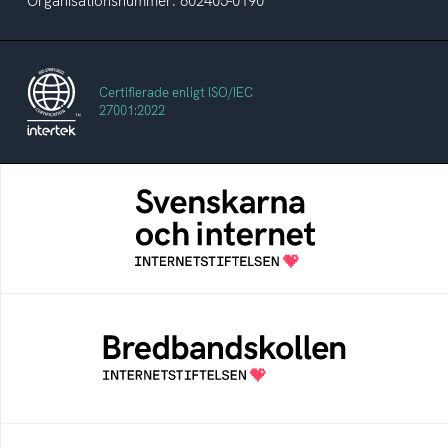
Organisationsnummer: 802405-0190
Certifierade enligt ISO/IEC
27001:2022
Svenskarna och internet
En årlig studie av svenska folkets
internetvanor
Bredbandskollen
Bredbandskollen är ett oberoende
konsumentverktyg som drivs av
Internetstiftelsen
Internetmuseum