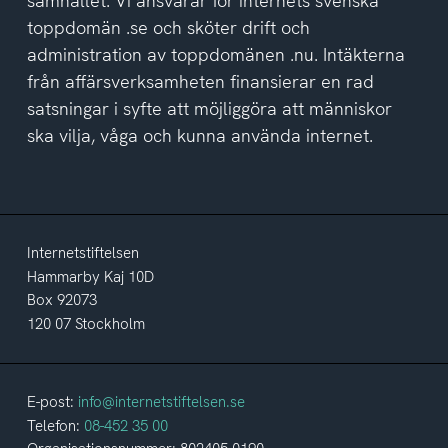
samhället. Vi ansvarar för internets svenska
toppdomän .se och sköter drift och
administration av toppdomänen .nu. Intäkterna
från affärsverksamheten finansierar en rad
satsningar i syfte att möjliggöra att människor
ska vilja, våga och kunna använda internet.
Internetstiftelsen
Hammarby Kaj 10D
Box 92073
120 07 Stockholm
E-post:
info@internetstiftelsen.se
Telefon:
08-452 35 00