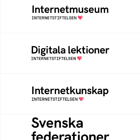
Ett digitalt museum som byggts, och kureras
av Internetstiftelsen
Digitala lektioner
Öppen digital lärresurs med färdiga lektioner
för alla stadier i grundskolan
Internetkunskap
Samlad kunskap som hjälper dig att bli en
säker och medveten internetanvändare
Svenska federationer
Grunden för medlemskap i en sektors- eller
kontextspecifik federation