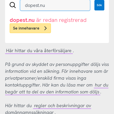
Sök
Sök
en
.se-
eller
dopest.nu
är redan registrerad
.nu-
Se innehavare
domän
Här hittar du våra återförsäljare
.
På grund av skyddet av personuppgifter döljs viss
information vid en sökning. För innehavare som är
privatpersoner/enskild firma visas inga
kontaktuppgifter. Här kan du läsa mer om
hur du
begär att ta del av den information som döljs
.
Här hittar du
regler och beskrivningar av
domännamnssökningar
.