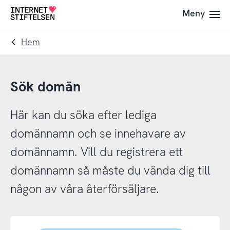
Till
Till
Meny
Till
navigering
innehåll
startsida
Hem
Sök domän
Här kan du söka efter lediga
domännamn och se innehavare av
domännamn. Vill du registrera ett
domännamn så måste du vända dig till
någon av våra återförsäljare.