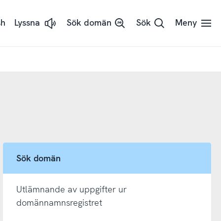
sh
Lyssna
Sök domän
Sök
Meny
Lyssna
på
sidans
text
med
ReadSpeaker
Sök domän
Utlämnande av uppgifter ur
domännamnsregistret