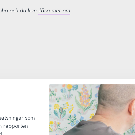
tcha och du kan
läsa mer om
 satsningar som
h rapporten
!