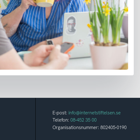
E-post:
info@internetstiftelsen.se
Telefon:
08-452 35 00
Organisationsnummer: 802405-0190