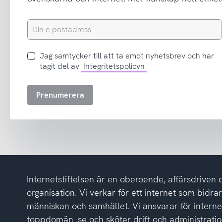
Din
e-
postadress
Jag
Jag samtycker till att ta emot nyhetsbrev och har
samtycker
tagit del av
Integritetspolicyn
till
att
Prenumerera
ta
emot
nyhetsbrev
och
har
tagit
del
Internetstiftelsen är en oberoende, affärsdriven 
av
integritetspolicyn
organisation. Vi verkar för ett internet som bidrar p
människan och samhället. Vi ansvarar för intern
toppdomän .se och sköter drift och administrat