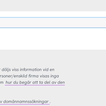
öljs viss information vid en
rsoner/enskild firma visas inga
 om
hur du begär att ta del av den
 av domännamnssökningar
.