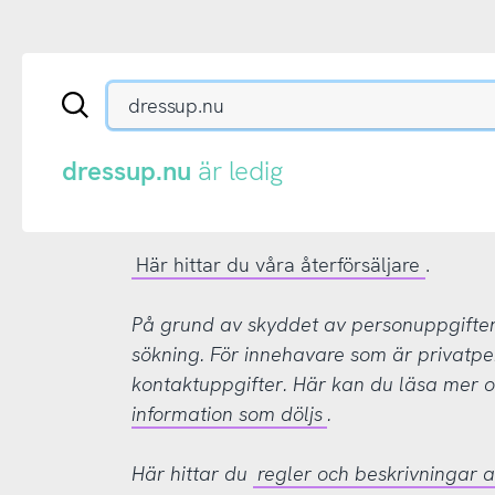
Sök
en
.se-
eller
dressup.nu
är ledig
.nu-
domän
Här hittar du våra återförsäljare
.
På grund av skyddet av personuppgifter d
sökning. För innehavare som är privatpe
kontaktuppgifter. Här kan du läsa mer
information som döljs
.
Här hittar du
regler och beskrivningar