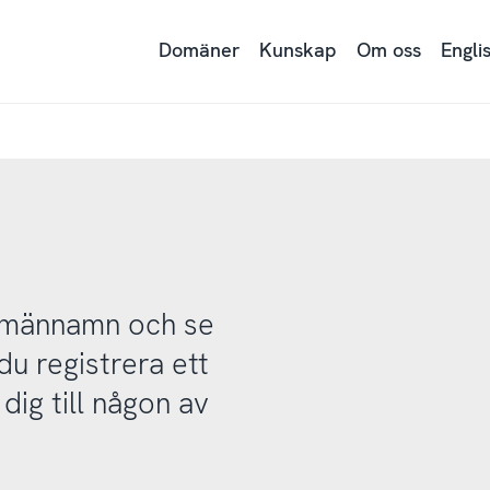
Domäner
Kunskap
Om oss
Engli
domännamn och se
u registrera ett
ig till någon av