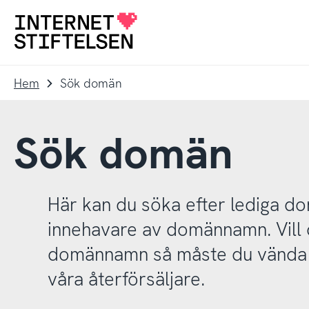
Till
Till
navigering
innehåll
Till
startsida
Hem
Sök domän
Sök domän
Här kan du söka efter lediga 
innehavare av domännamn. Vill d
domännamn så måste du vända d
våra återförsäljare.