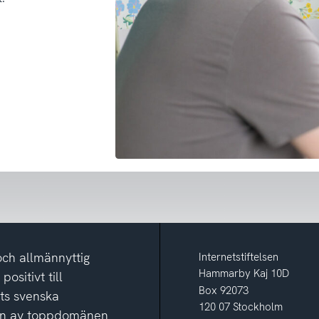
och allmännyttig
Internetstiftelsen
Hammarby Kaj 10D
ositivt till
Box 92073
ets svenska
120 07 Stockholm
ion av toppdomänen