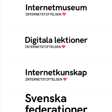
Ett digitalt museum som byggts, och kureras
av Internetstiftelsen
Digitala lektioner
Öppen digital lärresurs med färdiga lektioner
för alla stadier i grundskolan
Internetkunskap
Samlad kunskap som hjälper dig att bli en
säker och medveten internetanvändare
Svenska federationer
Grunden för medlemskap i en sektors- eller
kontextspecifik federation