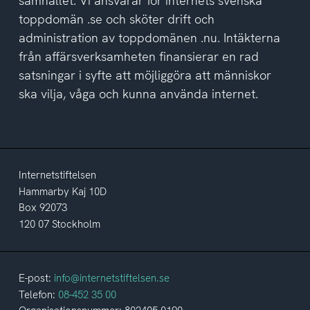
samhället. Vi ansvarar för internets svenska
toppdomän .se och sköter drift och
administration av toppdomänen .nu. Intäkterna
från affärsverksamheten finansierar en rad
satsningar i syfte att möjliggöra att människor
ska vilja, våga och kunna använda internet.
Internetstiftelsen
Hammarby Kaj 10D
Box 92073
120 07 Stockholm
E-post:
info@internetstiftelsen.se
Telefon:
08-452 35 00