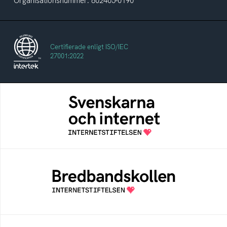
Organisationsnummer: 802405-0190
Certifierade enligt ISO/IEC
27001:2022
Svenskarna och internet
En årlig studie av svenska folkets
internetvanor
Bredbandskollen
Bredbandskollen är ett oberoende
konsumentverktyg som drivs av
Internetstiftelsen
Internetmuseum