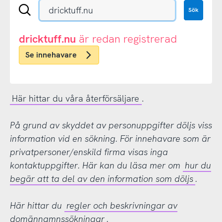
Sök
Sök
en
.se-
eller
dricktuff.nu
är redan registrerad
.nu-
Se innehavare
domän
Här hittar du våra återförsäljare
.
På grund av skyddet av personuppgifter döljs viss
information vid en sökning. För innehavare som är
privatpersoner/enskild firma visas inga
kontaktuppgifter. Här kan du läsa mer om
hur du
begär att ta del av den information som döljs
.
Här hittar du
regler och beskrivningar av
domännamnssökningar
.