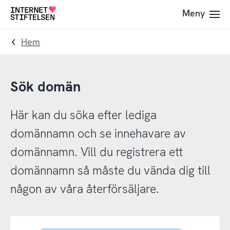
Till
Till
Meny
Till
navigering
innehåll
startsida
Hem
Sök domän
Här kan du söka efter lediga
domännamn och se innehavare av
domännamn. Vill du registrera ett
domännamn så måste du vända dig till
någon av våra återförsäljare.