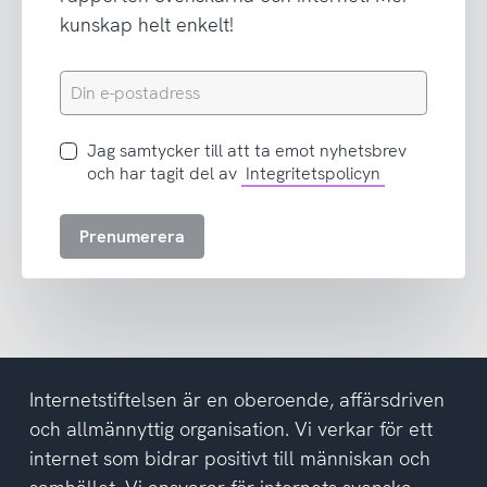
kunskap helt enkelt!
Din
e-
postadress
Jag
Jag samtycker till att ta emot nyhetsbrev
samtycker
och har tagit del av
Integritetspolicyn
till
att
Prenumerera
ta
emot
nyhetsbrev
och
har
tagit
del
Internetstiftelsen är en oberoende, affärsdriven
av
och allmännyttig organisation. Vi verkar för ett
integritetspolicyn
internet som bidrar positivt till människan och