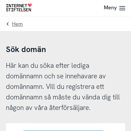
Till
Till
Meny
Till
navigering
innehåll
startsida
Hem
Sök domän
Här kan du söka efter lediga
domännamn och se innehavare av
domännamn. Vill du registrera ett
domännamn så måste du vända dig till
någon av våra återförsäljare.