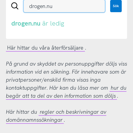
Sök
Sök
en
.se-
eller
drogen.nu
är ledig
.nu-
domän
Här hittar du våra återförsäljare
.
På grund av skyddet av personuppgifter döljs viss
information vid en sökning. För innehavare som är
privatpersoner/enskild firma visas inga
kontaktuppgifter. Här kan du läsa mer om
hur du
begär att ta del av den information som döljs
.
Här hittar du
regler och beskrivningar av
domännamnssökningar
.