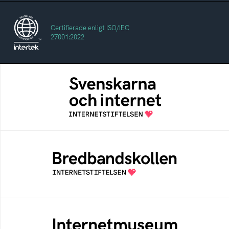
Certifierade enligt ISO/IEC
27001:2022
Svenskarna och internet
En årlig studie av svenska folkets
internetvanor
Bredbandskollen
Bredbandskollen är ett oberoende
konsumentverktyg som drivs av
Internetstiftelsen
Internetmuseum
Ett digitalt museum som byggts, och kureras