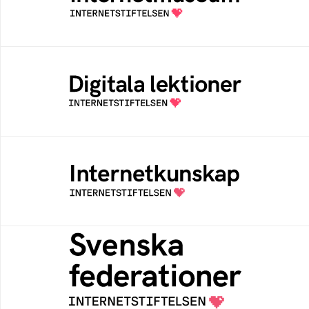
av Internetstiftelsen
Digitala lektioner
Öppen digital lärresurs med färdiga lektioner
för alla stadier i grundskolan
Internetkunskap
Samlad kunskap som hjälper dig att bli en
säker och medveten internetanvändare
Svenska federationer
Grunden för medlemskap i en sektors- eller
kontextspecifik federation