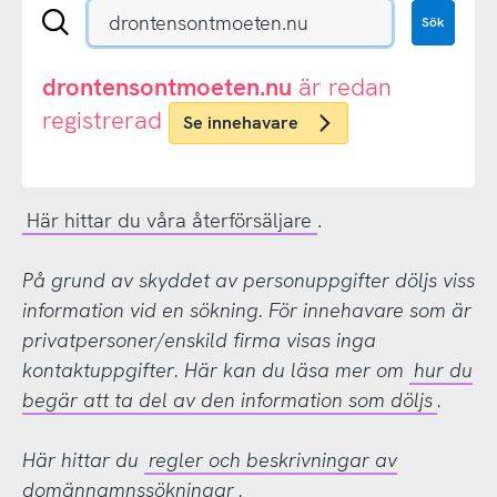
Sök
Sök
en
.se-
eller
drontensontmoeten.nu
är redan
.nu-
registrerad
Se innehavare
domän
Här hittar du våra återförsäljare
.
På grund av skyddet av personuppgifter döljs viss
information vid en sökning. För innehavare som är
privatpersoner/enskild firma visas inga
kontaktuppgifter. Här kan du läsa mer om
hur du
begär att ta del av den information som döljs
.
Här hittar du
regler och beskrivningar av
domännamnssökningar
.