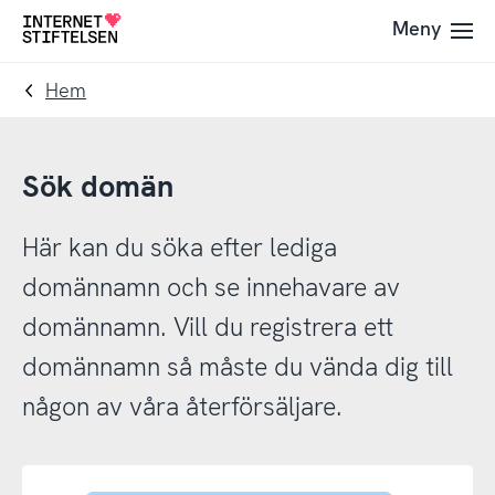
Till
Till
Meny
Till
navigering
innehåll
startsida
Hem
Sök domän
Här kan du söka efter lediga
domännamn och se innehavare av
domännamn. Vill du registrera ett
domännamn så måste du vända dig till
någon av våra återförsäljare.