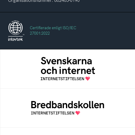
Organisationsnummer: 802405-0190
Certifierade enligt ISO/IEC
27001:2022
Svenskarna och internet
En årlig studie av svenska folkets
internetvanor
Bredbandskollen
Bredbandskollen är ett oberoende
konsumentverktyg som drivs av
Internetstiftelsen
Internetmuseum