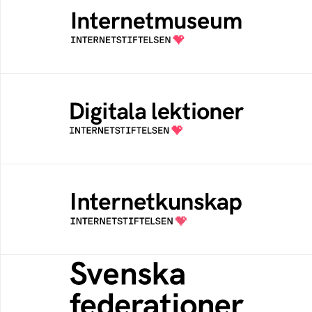
Ett digitalt museum som byggts, och kureras
av Internetstiftelsen
Digitala lektioner
Öppen digital lärresurs med färdiga lektioner
för alla stadier i grundskolan
Internetkunskap
Samlad kunskap som hjälper dig att bli en
säker och medveten internetanvändare
Svenska federationer
Grunden för medlemskap i en sektors- eller
kontextspecifik federation