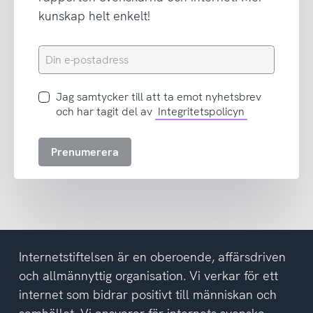
kunskap helt enkelt!
Din
e-
postadress
Jag
Jag samtycker till att ta emot nyhetsbrev
samtycker
och har tagit del av
Integritetspolicyn
till
att
Prenumerera
ta
emot
nyhetsbrev
och
har
tagit
del
Internetstiftelsen är en oberoende, affärsdriven
av
och allmännyttig organisation. Vi verkar för ett
integritetspolicyn
internet som bidrar positivt till människan och