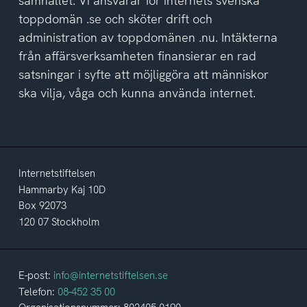
samhället. Vi ansvarar för internets svenska
toppdomän .se och sköter drift och
administration av toppdomänen .nu. Intäkterna
från affärsverksamheten finansierar en rad
satsningar i syfte att möjliggöra att människor
ska vilja, våga och kunna använda internet.
Internetstiftelsen
Hammarby Kaj 10D
Box 92073
120 07 Stockholm
E-post:
info@internetstiftelsen.se
Telefon:
08-452 35 00