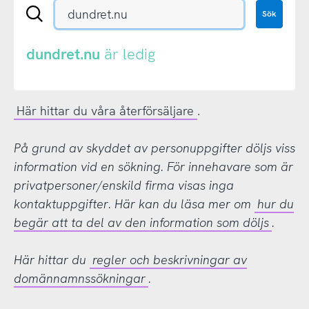
Sök
Sök
en
.se-
eller
dundret.nu
är ledig
.nu-
domän
Här hittar du våra återförsäljare
.
På grund av skyddet av personuppgifter döljs viss
information vid en sökning. För innehavare som är
privatpersoner/enskild firma visas inga
kontaktuppgifter. Här kan du läsa mer om
hur du
begär att ta del av den information som döljs
.
Här hittar du
regler och beskrivningar av
domännamnssökningar
.