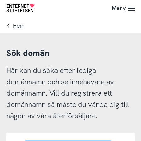
Till
Till
Meny
Till
navigering
innehåll
startsida
Hem
Sök domän
Här kan du söka efter lediga
domännamn och se innehavare av
domännamn. Vill du registrera ett
domännamn så måste du vända dig till
någon av våra återförsäljare.