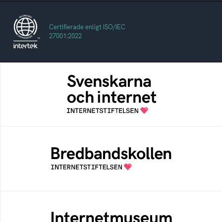
Certifierade enligt ISO/IEC
27001:2022
Svenskarna och internet
En årlig studie av svenska folkets
internetvanor
Bredbandskollen
Bredbandskollen är ett oberoende
konsumentverktyg som drivs av
Internetstiftelsen
Internetmuseum
Ett digitalt museum som byggts, och kureras