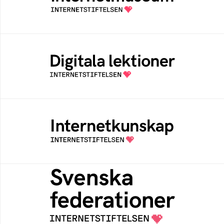
av Internetstiftelsen
Digitala lektioner
Öppen digital lärresurs med färdiga lektioner
för alla stadier i grundskolan
Internetkunskap
Samlad kunskap som hjälper dig att bli en
säker och medveten internetanvändare
Svenska federationer
Grunden för medlemskap i en sektors- eller
kontextspecifik federation