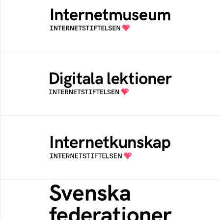
Ett digitalt museum som byggts, och kureras
av Internetstiftelsen
Digitala lektioner
Öppen digital lärresurs med färdiga lektioner
för alla stadier i grundskolan
Internetkunskap
Samlad kunskap som hjälper dig att bli en
säker och medveten internetanvändare
Svenska federationer
Grunden för medlemskap i en sektors- eller
kontextspecifik federation