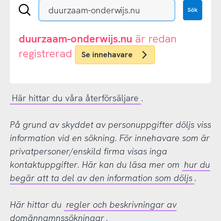
Sök
Sök
en
.se-
eller
duurzaam-onderwijs.nu
är redan
.nu-
registrerad
Se innehavare
domän
Här hittar du våra återförsäljare
.
På grund av skyddet av personuppgifter döljs viss
information vid en sökning. För innehavare som är
privatpersoner/enskild firma visas inga
kontaktuppgifter. Här kan du läsa mer om
hur du
begär att ta del av den information som döljs
.
Här hittar du
regler och beskrivningar av
domännamnssökningar
.