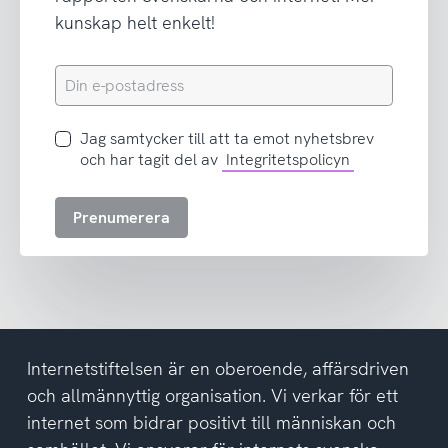
kunskap helt enkelt!
Din
e-
postadress
Jag
Jag samtycker till att ta emot nyhetsbrev
samtycker
och har tagit del av
Integritetspolicyn
till
att
Prenumerera
ta
emot
nyhetsbrev
och
har
tagit
del
Internetstiftelsen är en oberoende, affärsdriven
av
och allmännyttig organisation. Vi verkar för ett
integritetspolicyn
internet som bidrar positivt till människan och