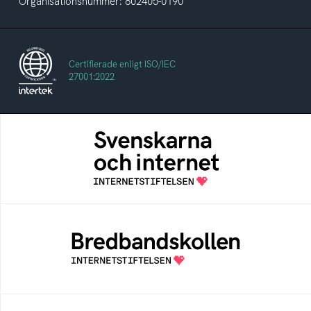
Organisationsnummer: 802405-0190
Certifierade enligt ISO/IEC
27001:2022
Svenskarna och internet
En årlig studie av svenska folkets
internetvanor
Bredbandskollen
Bredbandskollen är ett oberoende
konsumentverktyg som drivs av
Internetstiftelsen
Internetmuseum