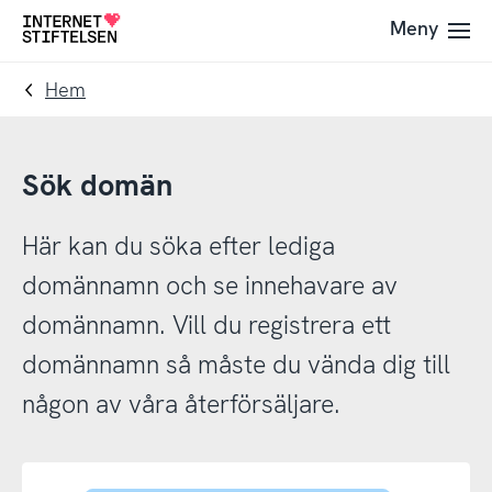
Till
Till
Meny
Till
navigering
innehåll
startsida
Hem
Sök domän
Här kan du söka efter lediga
domännamn och se innehavare av
domännamn. Vill du registrera ett
domännamn så måste du vända dig till
någon av våra återförsäljare.