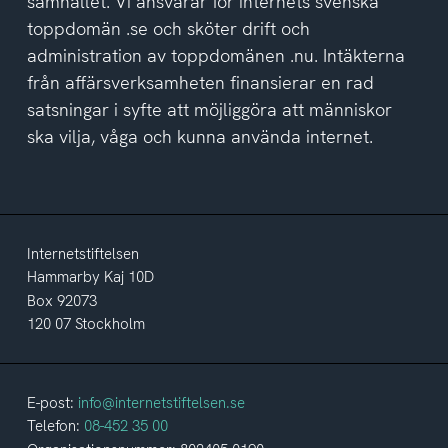
samhället. Vi ansvarar för internets svenska
toppdomän .se och sköter drift och
administration av toppdomänen .nu. Intäkterna
från affärsverksamheten finansierar en rad
satsningar i syfte att möjliggöra att människor
ska vilja, våga och kunna använda internet.
Internetstiftelsen
Hammarby Kaj 10D
Box 92073
120 07 Stockholm
E-post:
info@internetstiftelsen.se
Telefon:
08-452 35 00